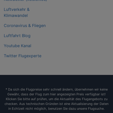
Luftverkehr &
Klimawandel
Coronavirus & Fliegen
Luftfahrt Blog
Youtube Kanal
Twitter Flugexperte
* Da sich die Flugpreise sehr schnell ändern, übernehmen wir keine
Gewähr, dass der Flug zum hier angezeigten Preis verfügbar ist!
Klicken Sie bitte auf prüfen, um die Aktualität des Flugangebots zu
checken. Aus technischen Gründen ist eine Aktualisierung der Daten
in Echtzeit nicht möglich, benutzen Sie dazu unsere Flugsuche.