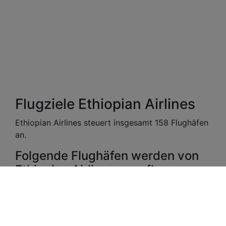
Flugziele Ethiopian Airlines
Ethiopian Airlines steuert insgesamt 158 Flughäfen
an.
Folgende Flughäfen werden von
Ethiopian Airlines angeflogen:
Wenn Sie mehr über die Flugziele und Routen
wissen möchten, finden Sie hier alle
Flüge von
Ethiopian Airlines
in der Übersicht