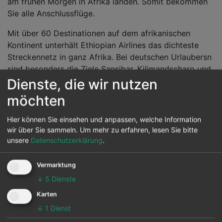
am frühen Morgen in Afrika landen. Somit bekommen
Sie alle Anschlussflüge.
Mit über 60 Destinationen auf dem afrikanischen
Kontinent unterhält Ethiopian Airlines das dichteste
Streckennetz in ganz Afrika. Bei deutschen Urlaubersn
sind besonders die Ziele Sansibar, Kilimandscharo und
Dienste, die wir nutzen
Addis Abeba beliebt.
Codeshare-Partner
sind
Lufthansa, Brussels Airlines, Gulf Air, Kuwait Airways,
möchten
Saudi Arabian Airways, Scandinavian Airlines, South
African Airways und Turkish Airlines. Von Europa aus
Hier können Sie einsehen und anpassen, welche Information
wird Addis Abeba von Amsterdam, Frankfurt, London,
wir über Sie sammeln.
Um mehr zu erfahren, lesen Sie bitte
Paris, Rom und Stockholm nonstop angeflogen. LH
unsere
Datenschutzerklärung
.
(Lufthansa) Zubringerflüge nach Frankfurt oder ein Rail
& Fly (Zug zum Flug) Ticket sind meist im Preis
Vermarktung
inklusive.
↓
5
Dienste
Karten
Die Fluggesellschaft wird regelmäßig mit wichtigen
Auszeichnungen der Luftfahrtbranche für ihren Service
↓
1
Dienst
belohnt: Dazu zählt "Beste Airline in Afrika", "Airline des