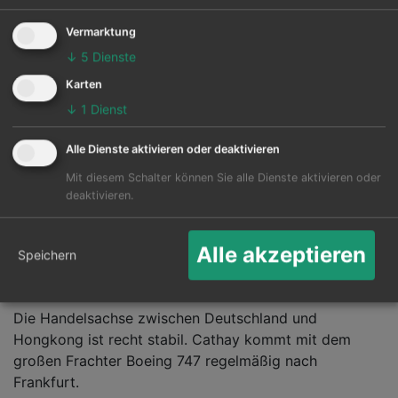
Hongkong mit einer Triple-Seven (Boeing 777) in
Vierklassen-Konfiguration. Die Flugzeiten waren super
Vermarktung
passend für Anschlussflüge. Mittags ging es ab NRW
↓
5
Dienste
raus und früh morgens ist jeweils die Landung am
Karten
Zielort. Schau Dir unser Special
Flüge Cathay Pacific
hier
an, damit Du mehr Infos zu den Flugtagen und
↓
1
Dienst
Flugzeiten bekommst.
Schon im Vorfeld der Corona Pandemie 2020 wurden
Alle Dienste aktivieren oder deaktivieren
die Nonstop-Flüge zwischen Düsseldorf und
Mit diesem Schalter können Sie alle Dienste aktivieren oder
Hongkong eingestellt.
deaktivieren.
Cathay Pacific als
Alle akzeptieren
Speichern
Frachtfluggesellchaft
Die Handelsachse zwischen Deutschland und
Hongkong ist recht stabil. Cathay kommt mit dem
großen Frachter Boeing 747 regelmäßig nach
Frankfurt.