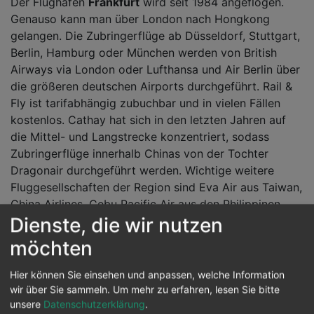
Der Flughafen
Frankfurt
wird seit 1984 angeflogen.
Genauso kann man über London nach Hongkong
gelangen. Die Zubringerflüge ab Düsseldorf, Stuttgart,
Berlin, Hamburg oder München werden von British
Airways via London oder Lufthansa und Air Berlin über
die größeren deutschen Airports durchgeführt. Rail &
Fly ist tarifabhängig zubuchbar und in vielen Fällen
kostenlos. Cathay hat sich in den letzten Jahren auf
die Mittel- und Langstrecke konzentriert, sodass
Zubringerflüge innerhalb Chinas von der Tochter
Dragonair durchgeführt werden. Wichtige weitere
Fluggesellschaften der Region sind Eva Air aus Taiwan,
China Airlines, Cebu Pacific Air aus den Philippinen
Dienste, die wir nutzen
oder Air Macau.
möchten
Düsseldorf eingestellt
Hier können Sie einsehen und anpassen, welche Information
Ab September 2015 flog Cathay nonstop vom Rhein-
wir über Sie sammeln.
Um mehr zu erfahren, lesen Sie bitte
Ruhr-Flughafen Düsseldorf viermal in der Woche nach
unsere
Datenschutzerklärung
.