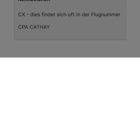
CX - dies findet sich oft in der Flugnummer
CPA CATHAY
Flugziele Cathay Pacific