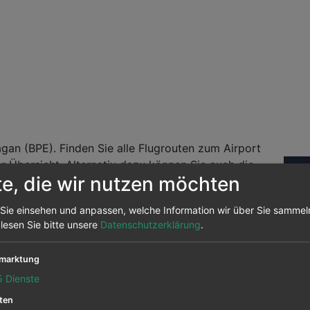
an (BPE). Finden Sie alle Flugrouten zum Airport
r Übersicht. Alternativ dazu können Sie auch die
Fl
te, die wir nutzen möchten
ie Flugpreise von über 700 Airlines.
andelt es sich um Daten aus unserem Preisarchiv
Sie einsehen und anpassen, welche Information wir über Sie sammel
Abf
nochmals auf prüfen um sehen, ob der Flug noch
 lesen Sie bitte unsere
Datenschutzerklärung
.
marktung
ix) nach Bagan (BPE)
5
Dienste
ten