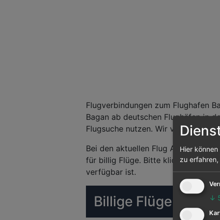
Flugverbindungen zum Flughafen Bag
Bagan ab deutschen Flughäfen in de
Diens
Flugsuche nutzen. Wir vergleichen d
Bei den aktuellen Flug Angeboten h
Hier können 
für billig Flüge. Bitte klicken Sie 
zu erfahren,
verfügbar ist.
Ver
Billige Flüge (Matr
↓
Kar