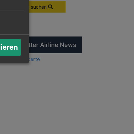
Flüge suchen
tuelle Twitter Airline News
tieren
ts by flugexperte