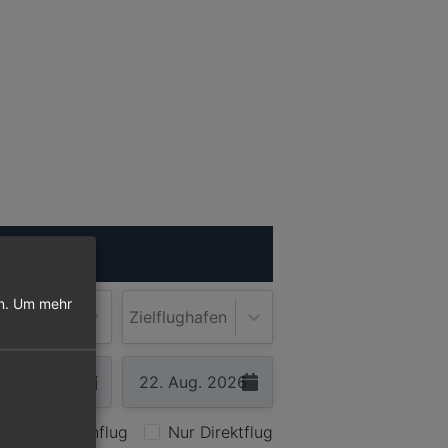
ugsuche
n.
Um mehr
lughafen
Zielflughafen
Nur Hinflug
Nur Direktflug