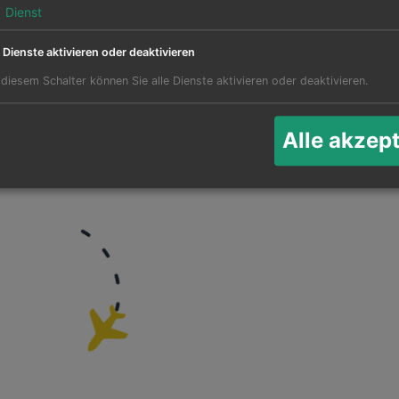
1
Dienst
e Dienste aktivieren oder deaktivieren
 diesem Schalter können Sie alle Dienste aktivieren oder deaktivieren.
für Flüge nach San Carlos
Ak
Alle akzep
Twee