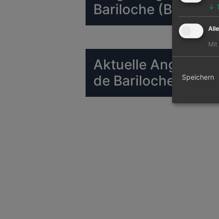
Bariloche (BRC)
↓
All
Mit
Aktuelle Angebote 
de Bariloche (BRC)
Speichern