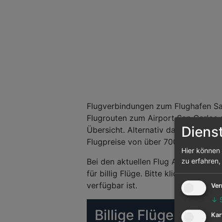
Flugverbindungen zum Flughafen San
Flugrouten zum Airport San Carlos 
Diens
Übersicht. Alternativ dazu können S
Flugpreise von über 700 Airlines.
Hier können 
Bei den aktuellen Flug Angeboten h
zu erfahren,
für billig Flüge. Bitte klicken Sie 
verfügbar ist.
Ver
↓
Billige Flüge (Matr
Kar