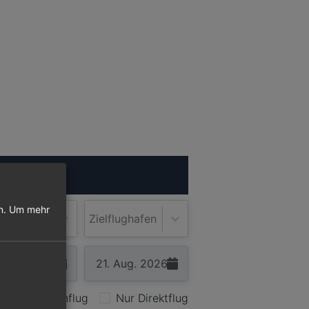
ugsuche
n.
Um mehr
lughafen
Zielflughafen
Nur Hinflug
Nur Direktflug