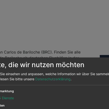
 Carlos de Bariloche (BRC). Finden Sie alle
de Bariloche ab deutschen Flughäfen in der
Fl
te, die wir nutzen möchten
ie auch die Flugsuche nutzen. Wir vergleichen die
Sie einsehen und anpassen, welche Information wir über Sie sammel
Abf
andelt es sich um Daten aus unserem Preisarchiv
 lesen Sie bitte unsere
Datenschutzerklärung
.
nochmals auf prüfen um sehen, ob der Flug noch
marktung
5
Dienste
ix) nach San Carlos de
ten