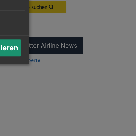
Flüge suchen
tuelle Twitter Airline News
tieren
ts by flugexperte