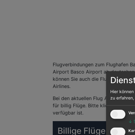
Flugverbindungen zum Flughafen Bas
Airport Basco Airport ab deutschen 
Diens
können Sie auch die Flugsuche nutz
Airlines.
Hier können 
Bei den aktuellen Flug Angeboten h
zu erfahren,
für billig Flüge. Bitte klicken Sie 
verfügbar ist.
Ver
↓
Billige Flüge (Matr
Kar