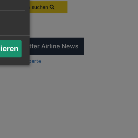
Flüge suchen
tuelle Twitter Airline News
tieren
ts by flugexperte