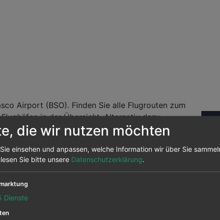
co Airport (BSO). Finden Sie alle Flugrouten zum
Flughäfen in der Übersicht. Alternativ dazu
Fl
te, die wir nutzen möchten
en. Wir vergleichen die Flugpreise von über 700
Sie einsehen und anpassen, welche Information wir über Sie sammel
Abf
andelt es sich um Daten aus unserem Preisarchiv
 lesen Sie bitte unsere
Datenschutzerklärung
.
nochmals auf prüfen um sehen, ob der Flug noch
marktung
5
Dienste
ix) nach Basco Airport
ten