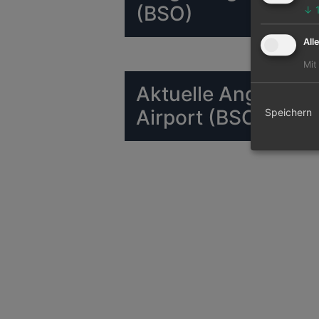
(BSO)
↓
All
Mit
Aktuelle Angebote 
Airport (BSO)
Speichern