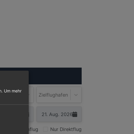
ugsuche
n.
Um mehr
lughafen
Zielflughafen
Nur Hinflug
Nur Direktflug