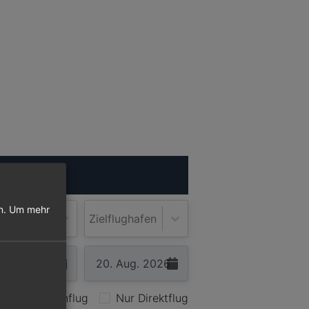
ugsuche
n.
Um mehr
lughafen
Zielflughafen
Nur Hinflug
Nur Direktflug