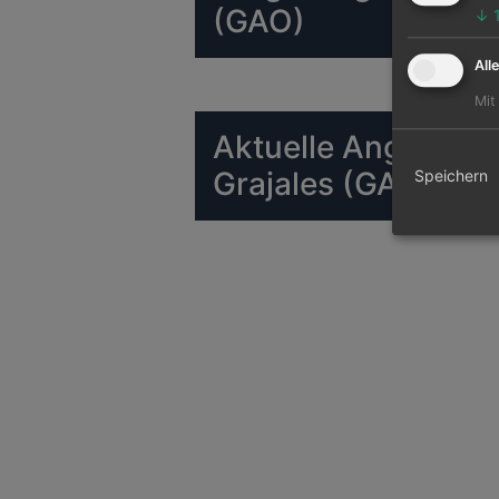
(GAO)
↓
All
Mit
Aktuelle Angebote 
Grajales (GAO)
Speichern