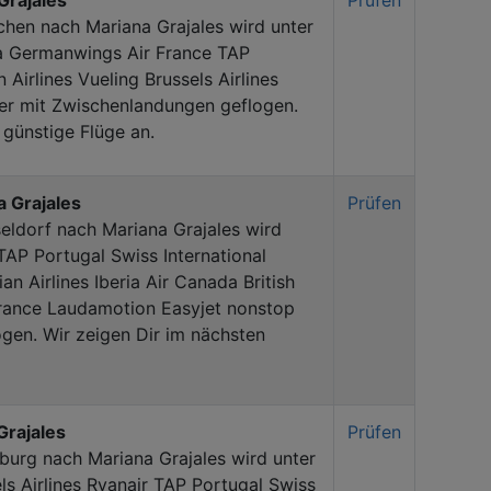
Grajales
Prüfen
hen nach Mariana Grajales wird unter
a Germanwings Air France TAP
Airlines Vueling Brussels Airlines
er mit Zwischenlandungen geflogen.
 günstige Flüge an.
a Grajales
Prüfen
eldorf nach Mariana Grajales wird
P Portugal Swiss International
an Airlines Iberia Air Canada British
France Laudamotion Easyjet nonstop
gen. Wir zeigen Dir im nächsten
Grajales
Prüfen
urg nach Mariana Grajales wird unter
 Airlines Ryanair TAP Portugal Swiss