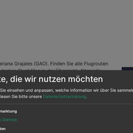
iana Grajales (GAO). Finden Sie alle Flugrouten
tschen Flughäfen in der Übersicht. Alternativ
Fl
te, die wir nutzen möchten
 nutzen. Wir vergleichen die Flugpreise von über
Sie einsehen und anpassen, welche Information wir über Sie sammel
Abf
andelt es sich um Daten aus unserem Preisarchiv
 lesen Sie bitte unsere
Datenschutzerklärung
.
nochmals auf prüfen um sehen, ob der Flug noch
marktung
5
Dienste
ix) nach Mariana Grajales
ten