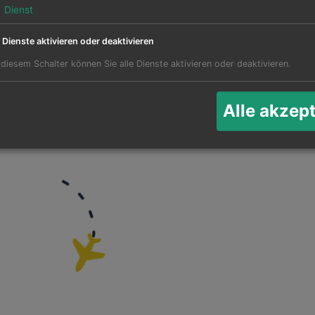
1
Dienst
e Dienste aktivieren oder deaktivieren
 diesem Schalter können Sie alle Dienste aktivieren oder deaktivieren.
für Flüge nach Mariana
Ak
Alle akzep
Twee