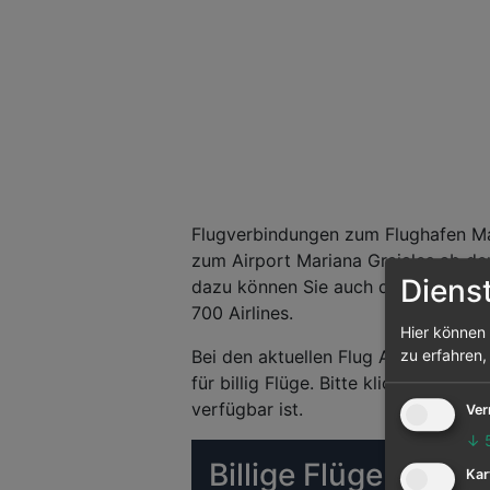
Flugverbindungen zum Flughafen Mar
zum Airport Mariana Grajales ab deu
Diens
dazu können Sie auch die Flugsuche
700 Airlines.
Hier können 
Bei den aktuellen Flug Angeboten h
zu erfahren,
für billig Flüge. Bitte klicken Sie 
verfügbar ist.
Ver
↓
Billige Flüge (Matr
Kar