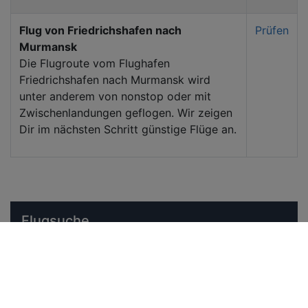
Flug von Friedrichshafen nach
Prüfen
Murmansk
Die Flugroute vom Flughafen
Friedrichshafen nach Murmansk wird
unter anderem von nonstop oder mit
Zwischenlandungen geflogen. Wir zeigen
Dir im nächsten Schritt günstige Flüge an.
Flugsuche
Abflughafen