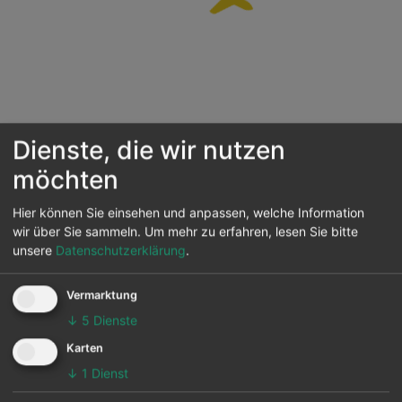
Dienste, die wir nutzen
Wir laden die aktuellsten Flüge für Sie....
möchten
Hier können Sie einsehen und anpassen, welche Information
wir über Sie sammeln.
Um mehr zu erfahren, lesen Sie bitte
Sie suchen nach weiteren Infos zum Airport Murmansk
unsere
Datenschutzerklärung
.
? Dann finden Sie hier auch das Airport-Profil von
Murmansk (MMK)
Vermarktung
↓
5
Dienste
Flugverbindungen zum
Karten
Flughafen Murmansk ab
↓
1
Dienst
deutschen Airports: