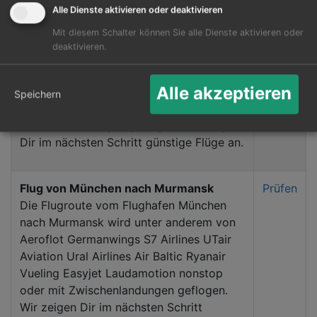
Alle Dienste aktivieren oder deaktivieren
Mit diesem Schalter können Sie alle Dienste aktivieren oder
Flug von Frankfurt Main nach Murmansk
Prüfen
deaktivieren.
Die Flugroute vom Flughafen Frankfurt
Main nach Murmansk wird unter anderem
Alle akzeptieren
von Ryanair AnadoluJet Wizz Air Air
Speichern
Baltic nonstop oder mit
Zwischenlandungen geflogen. Wir zeigen
Dir im nächsten Schritt günstige Flüge an.
Flug von München nach Murmansk
Prüfen
Die Flugroute vom Flughafen München
nach Murmansk wird unter anderem von
Aeroflot Germanwings S7 Airlines UTair
Aviation Ural Airlines Air Baltic Ryanair
Vueling Easyjet Laudamotion nonstop
oder mit Zwischenlandungen geflogen.
Wir zeigen Dir im nächsten Schritt