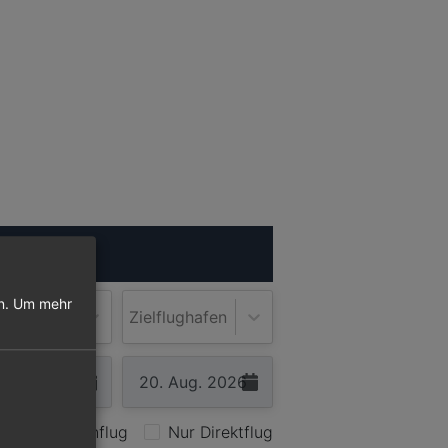
ugsuche
n.
Um mehr
lughafen
Zielflughafen
Nur Hinflug
Nur Direktflug