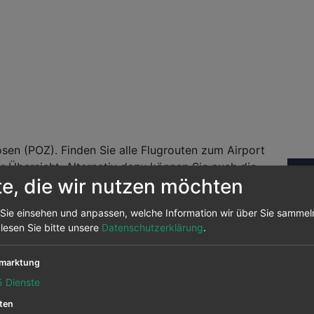
en (POZ). Finden Sie alle Flugrouten zum Airport
 Übersicht. Alternativ dazu können Sie auch die
Fl
te, die wir nutzen möchten
ie Flugpreise von über 700 Airlines.
andelt es sich um Daten aus unserem Preisarchiv
Sie einsehen und anpassen, welche Information wir über Sie sammel
Abf
nochmals auf prüfen um sehen, ob der Flug noch
 lesen Sie bitte unsere
Datenschutzerklärung
.
marktung
ix) nach Posen (POZ)
5
Dienste
ten