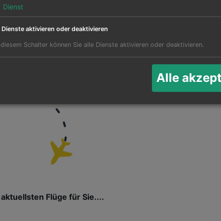
1
Dienst
e Dienste aktivieren oder deaktivieren
für Flüge nach Posen
 diesem Schalter können Sie alle Dienste aktivieren oder deaktivieren.
Ak
Alle akzep
Twee
aktuellsten Flüge für Sie....