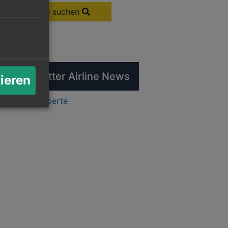
Flüge suchen
tuelle Twitter Airline News
tieren
ts by flugexperte