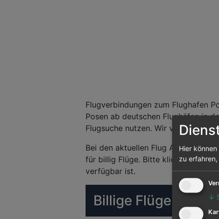
Flugverbindungen zum Flughafen Pos
Posen ab deutschen Flughäfen in der
Diens
Flugsuche nutzen. Wir vergleichen d
Bei den aktuellen Flug Angeboten h
Hier können 
für billig Flüge. Bitte klicken Sie 
zu erfahren,
verfügbar ist.
Ver
Billige Flüge (Matr
↓
Kar