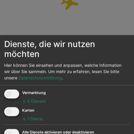
Dienste, die wir nutzen
möchten
Wir laden die aktuellsten Flüge für Sie....
Hier können Sie einsehen und anpassen, welche Information
wir über Sie sammeln.
Um mehr zu erfahren, lesen Sie bitte
unsere
Datenschutzerklärung
.
Sie suchen nach weiteren Infos zum Airport Casique
Aramare ? Dann finden Sie hier auch das Airport-Profil
Vermarktung
von
Casique Aramare (PYH)
↓
5
Dienste
Karten
Flugverbindungen zum
↓
1
Dienst
Flughafen Casique Aramare
Alle Dienste aktivieren oder deaktivieren