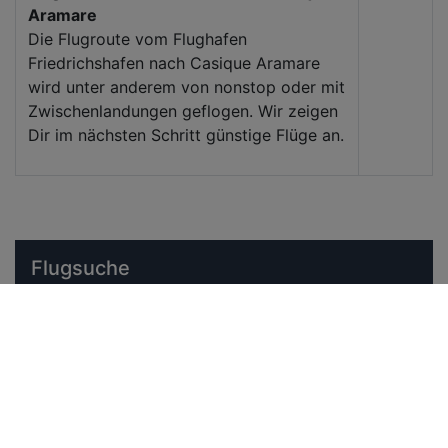
Aramare
Die Flugroute vom Flughafen
Friedrichshafen nach Casique Aramare
wird unter anderem von nonstop oder mit
Zwischenlandungen geflogen. Wir zeigen
Dir im nächsten Schritt günstige Flüge an.
Flugsuche
Abflughafen
Zielflughafen