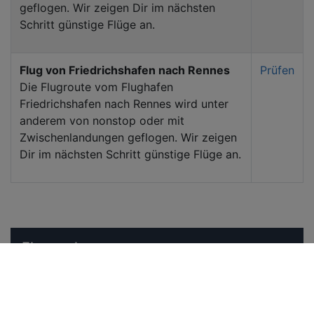
geflogen. Wir zeigen Dir im nächsten
Schritt günstige Flüge an.
Flug von Friedrichshafen nach Rennes
Prüfen
Die Flugroute vom Flughafen
Friedrichshafen nach Rennes wird unter
anderem von nonstop oder mit
Zwischenlandungen geflogen. Wir zeigen
Dir im nächsten Schritt günstige Flüge an.
Flugsuche
Abflughafen