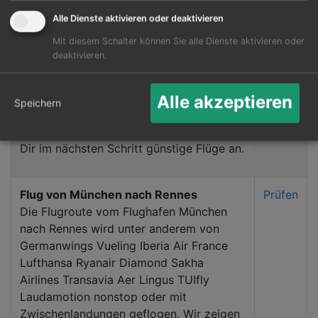
Alle Dienste aktivieren oder deaktivieren
Mit diesem Schalter können Sie alle Dienste aktivieren oder
Flug von Frankfurt Main nach Rennes
Prüfen
deaktivieren.
Die Flugroute vom Flughafen Frankfurt
Main nach Rennes wird unter anderem
von Ryanair Lufthansa Air France Iberia
Alle akzeptieren
Speichern
Aer Lingus LAN Airlines nonstop oder mit
Zwischenlandungen geflogen. Wir zeigen
Dir im nächsten Schritt günstige Flüge an.
Flug von München nach Rennes
Prüfen
Die Flugroute vom Flughafen München
nach Rennes wird unter anderem von
Germanwings Vueling Iberia Air France
Lufthansa Ryanair Diamond Sakha
Airlines Transavia Aer Lingus TUIfly
Laudamotion nonstop oder mit
Zwischenlandungen geflogen. Wir zeigen