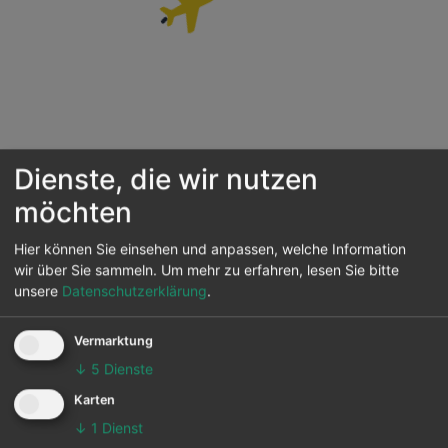
Dienste, die wir nutzen
Wir laden die aktuellsten Flüge für Sie....
möchten
Hier können Sie einsehen und anpassen, welche Information
wir über Sie sammeln.
Um mehr zu erfahren, lesen Sie bitte
Sie suchen nach weiteren Infos zum Airport Rennes ?
unsere
Datenschutzerklärung
.
Dann finden Sie hier auch das Airport-Profil von
Rennes (RNS)
Vermarktung
↓
5
Dienste
Flugverbindungen zum
Karten
Flughafen Rennes ab
↓
1
Dienst
deutschen Airports: