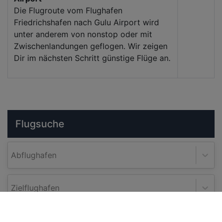
Die Flugroute vom Flughafen
Friedrichshafen nach Gulu Airport wird
unter anderem von nonstop oder mit
Zwischenlandungen geflogen. Wir zeigen
Dir im nächsten Schritt günstige Flüge an.
Flugsuche
Abflughafen
Zielflughafen