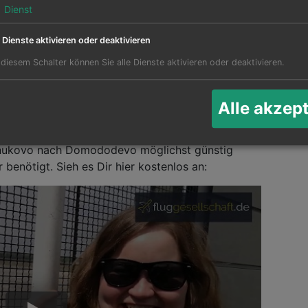
1
Dienst
e Dienste aktivieren oder deaktivieren
 diesem Schalter können Sie alle Dienste aktivieren oder deaktivieren.
enwechsel Moskau,
Ak
Alle akzep
 erstellen Video bei Youtube wie man den
Twee
nukovo nach Domododevo möglichst günstig
 benötigt. Sieh es Dir hier kostenlos an: