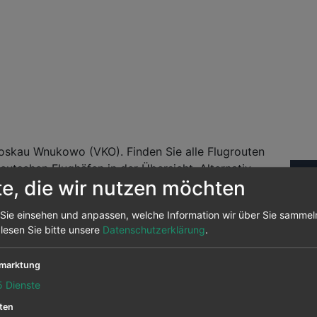
skau Wnukowo (VKO). Finden Sie alle Flugrouten
tschen Flughäfen in der Übersicht. Alternativ
Fl
te, die wir nutzen möchten
 nutzen. Wir vergleichen die Flugpreise von über
Sie einsehen und anpassen, welche Information wir über Sie sammel
Abf
andelt es sich um Daten aus unserem Preisarchiv
 lesen Sie bitte unsere
Datenschutzerklärung
.
nochmals auf prüfen um sehen, ob der Flug noch
marktung
5
Dienste
rix) nach Moskau Wnukowo
ten