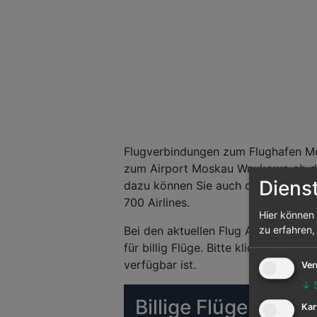
Flugverbindungen zum Flughafen Mo
zum Airport Moskau Wnukowo ab deu
Diens
dazu können Sie auch die Flugsuche
700 Airlines.
Hier können 
Bei den aktuellen Flug Angeboten h
zu erfahren,
für billig Flüge. Bitte klicken Sie 
verfügbar ist.
Ver
↓
Billige Flüge (Mat
Kar