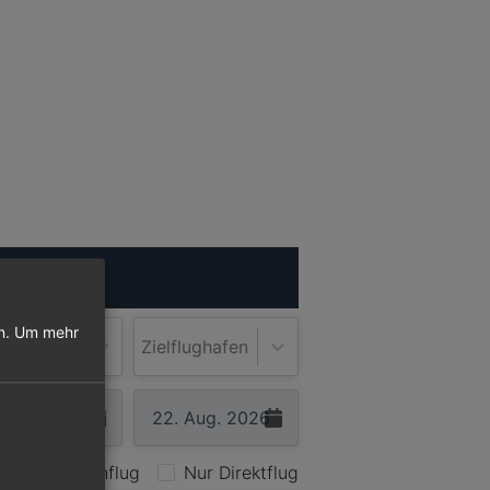
ugsuche
n.
Um mehr
lughafen
Zielflughafen
Nur Hinflug
Nur Direktflug