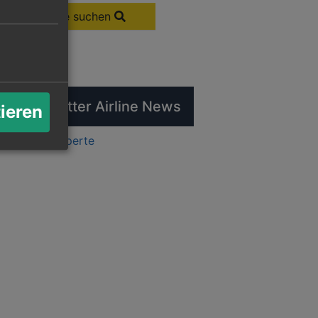
Flüge suchen
tuelle Twitter Airline News
tieren
ts by flugexperte