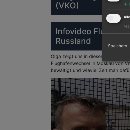
(VKO)
↓
All
Mit
Infovideo Flughaf
Russland
Speichern
Olga zeigt uns in diesem gemeinsam
Flughafenwechsel in Moskau von V
bewältigt und wieviel Zeit man dafür