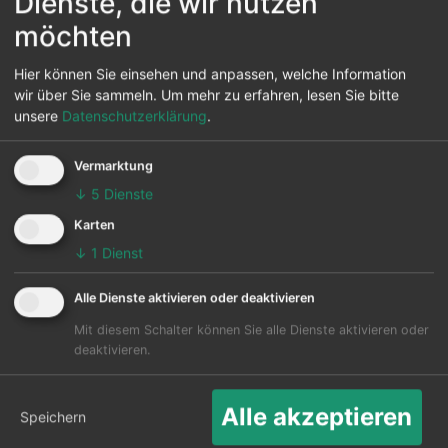
Dienste, die wir nutzen
möchten
Reiseziele von Barinas
Hier können Sie einsehen und anpassen, welche Information
wir über Sie sammeln.
Um mehr zu erfahren, lesen Sie bitte
Vom Flughafen Barinas können 1 andere Flughäfen in
unsere
Datenschutzerklärung
.
diversen Ländern werden auch angeflogen. Hauptziel
ist der Caracas in Caracas.
Vermarktung
Die Karte zeigt die 25 häufigsten Flugziele ab Barinas:
↓
5
Dienste
Karten
↓
1
Dienst
Alle Dienste aktivieren oder deaktivieren
Mit diesem Schalter können Sie alle Dienste aktivieren oder
deaktivieren.
Alle akzeptieren
Speichern