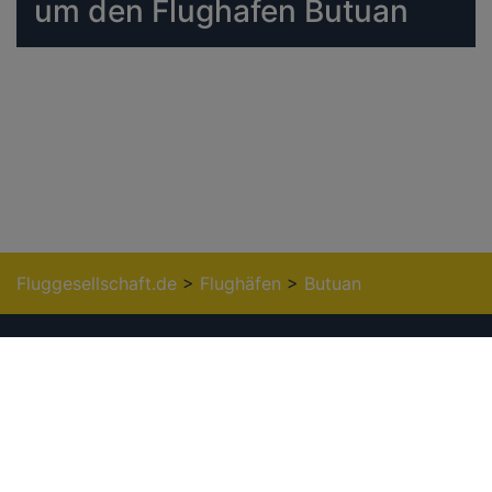
um den Flughafen Butuan
Fluggesellschaft.de
>
Flughäfen
>
Butuan