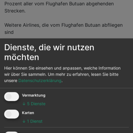
Prozent aller vom Flughafen Butuan abgehenden
Strecken.
Weitere Airlines, die vom Flughafen Butuan abfliegen
sind
Dienste, die wir nutzen
Reiseziele von Butuan
möchten
Vom Flughafen Butuan können 2 andere Flughäfen in
Hier können Sie einsehen und anpassen, welche Information
wir über Sie sammeln.
Um mehr zu erfahren, lesen Sie bitte
diversen Ländern werden auch angeflogen. Hauptziel
unsere
Datenschutzerklärung
.
ist der Cebu in Cebu.
Die Karte zeigt die 25 häufigsten Flugziele ab Butuan:
Vermarktung
↓
5
Dienste
Karten
↓
1
Dienst