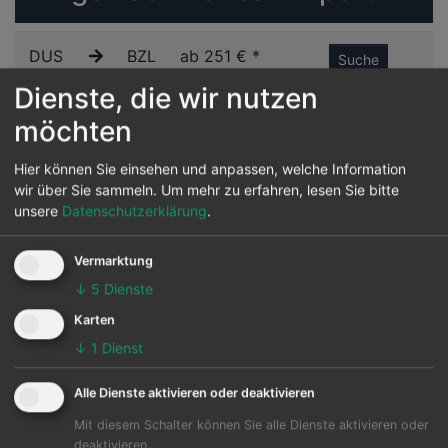
DUS
BZL
ab 251 € *
Suche
Dienste, die wir nutzen
HAM
BZL
ab 256 € *
Suche
möchten
DUS
BZL
ab 262 € *
Hier können Sie einsehen und anpassen, welche Information
Suche
wir über Sie sammeln.
Um mehr zu erfahren, lesen Sie bitte
unsere
Datenschutzerklärung
.
MUC
BZL
ab 276 € *
Suche
Vermarktung
FRA
BZL
ab 284 € *
Suche
↓
5
Dienste
Karten
MUC
BZL
ab 349 € *
Suche
↓
1
Dienst
DUS
BZL
ab 350 € *
Alle Dienste aktivieren oder deaktivieren
Suche
Mit diesem Schalter können Sie alle Dienste aktivieren oder
deaktivieren.