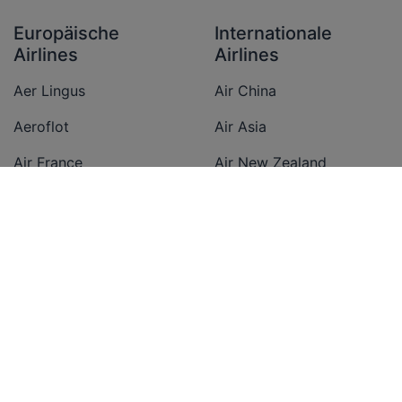
Europäische
Internationale
Airlines
Airlines
Aer Lingus
Air China
Aeroflot
Air Asia
Air France
Air New Zealand
Austrian Airlines
All Nippon Airways
British Airways
American Airlines
Condor
Cathay Pacific Airways
Easyjet
Delta Airlines
Eurowings
Emirates
Finnair
Ethiopian Airlines