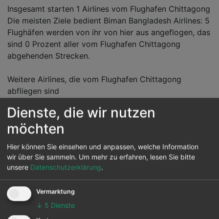
Insgesamt starten 1 Airlines vom Flughafen Chittagong
Die meisten Ziele bedient Biman Bangladesh Airlines: 5
Flughäfen werden von ihr von hier aus angeflogen, das
sind 0 Prozent aller vom Flughafen Chittagong
abgehenden Strecken.
Weitere Airlines, die vom Flughafen Chittagong
abfliegen sind
Dienste, die wir nutzen
Reiseziele von Chittagong
möchten
Hier können Sie einsehen und anpassen, welche Information
Vom Flughafen Chittagong können 5 andere Flughäfen
wir über Sie sammeln.
Um mehr zu erfahren, lesen Sie bitte
in diversen Ländern werden auch angeflogen.
unsere
Datenschutzerklärung
.
Hauptziel ist der Abu Dhabi Intl in Abu Dhabi.
Vermarktung
Die Karte zeigt die 25 häufigsten Flugziele ab
Chittagong:
↓
5
Dienste