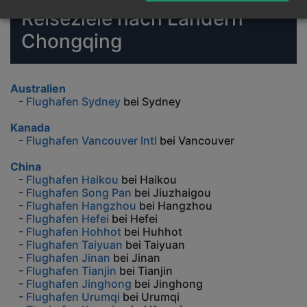
Reiseziele nach Ländern
Chongqing
Australien
-
Flughafen Sydney
bei Sydney
Kanada
-
Flughafen Vancouver Intl
bei Vancouver
China
-
Flughafen Haikou
bei Haikou
-
Flughafen Song Pan
bei Jiuzhaigou
-
Flughafen Hangzhou
bei Hangzhou
-
Flughafen Hefei
bei Hefei
-
Flughafen Hohhot
bei Huhhot
-
Flughafen Taiyuan
bei Taiyuan
-
Flughafen Jinan
bei Jinan
-
Flughafen Tianjin
bei Tianjin
-
Flughafen Jinghong
bei Jinghong
-
Flughafen Urumqi
bei Urumqi