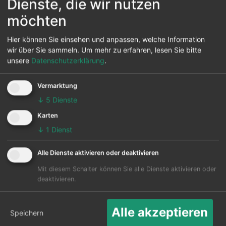
Dienste, die wir nutzen
Flughäfen in diversen Ländern werden auch
angeflogen. Hauptziel ist der Wuhan in Wuhan.
möchten
Die Karte zeigt die 25 häufigsten Flugziele ab
Hier können Sie einsehen und anpassen, welche Information
Chongqing:
wir über Sie sammeln.
Um mehr zu erfahren, lesen Sie bitte
unsere
Datenschutzerklärung
.
Vermarktung
↓
5
Dienste
Karten
↓
1
Dienst
Alle Dienste aktivieren oder deaktivieren
Mit diesem Schalter können Sie alle Dienste aktivieren oder
deaktivieren.
Alle akzeptieren
Speichern