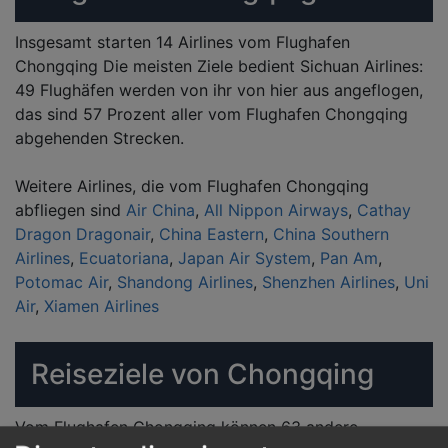
Insgesamt starten 14 Airlines vom Flughafen
Chongqing Die meisten Ziele bedient Sichuan Airlines:
49 Flughäfen werden von ihr von hier aus angeflogen,
das sind 57 Prozent aller vom Flughafen Chongqing
abgehenden Strecken.
Weitere Airlines, die vom Flughafen Chongqing
abfliegen sind
Air China
,
All Nippon Airways
,
Cathay
Dragon Dragonair
,
China Eastern
,
China Southern
Airlines
,
Ecuatoriana
,
Japan Air System
,
Pan Am
,
Potomac Air
,
Shandong Airlines
,
Shenzhen Airlines
,
Uni
Air
,
Xiamen Airlines
Reiseziele von Chongqing
Vom Flughafen Chongqing können 63 andere