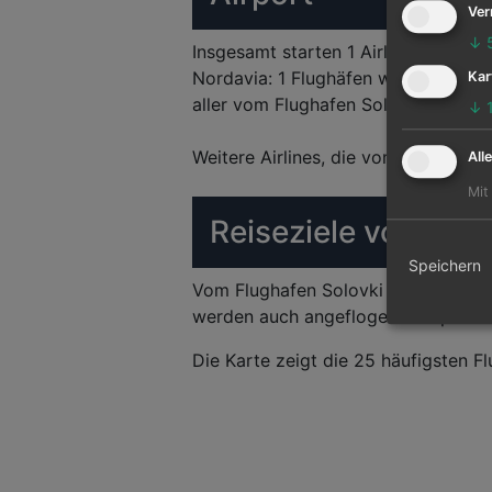
Ver
↓
Insgesamt starten 1 Airlines vom Fl
Nordavia: 1 Flughäfen werden von ih
Kar
aller vom Flughafen Solovki Airpor
↓
Weitere Airlines, die vom Flughafen 
All
Mit
Reiseziele von Solo
Speichern
Vom Flughafen Solovki Airport könn
werden auch angeflogen. Hauptziel 
Die Karte zeigt die 25 häufigsten Fl