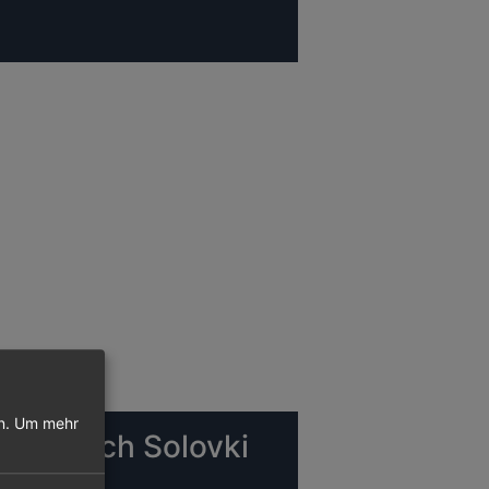
n.
Um mehr
lüge nach Solovki
irport