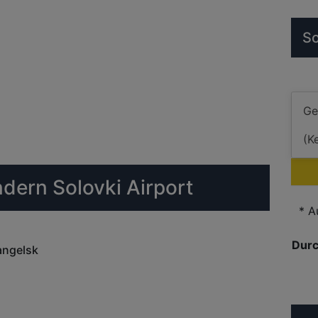
So
ndern Solovki Airport
* A
Durc
angelsk