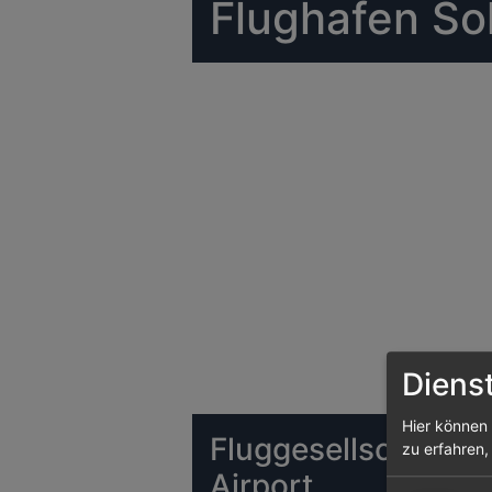
Flughafen Sol
Diens
Hier können 
Fluggesellschaften
zu erfahren,
Airport