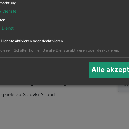
marktung
5
Dienste
ughafen Solovki Airport Die meisten Ziele bedient
r von hier aus angeflogen, das sind 0 Prozent
ten
t abgehenden Strecken.
1
Dienst
Solovki Airport abfliegen sind
e Dienste aktivieren oder deaktivieren
Fl
 diesem Schalter können Sie alle Dienste aktivieren oder deaktivieren.
vki Airport
Abf
Alle akzep
en 1 andere Flughäfen in diversen Ländern
ist der Archangelsk in Arkhangelsk.
ugziele ab Solovki Airport: