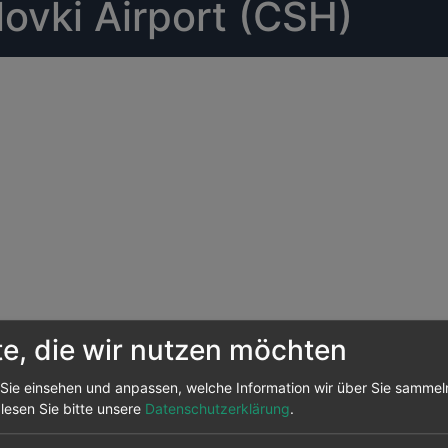
ovki Airport (CSH)
te, die wir nutzen möchten
Sie einsehen und anpassen, welche Information wir über Sie sammel
 am Flughafen Solovki
F
 lesen Sie bitte unsere
Datenschutzerklärung
.
A