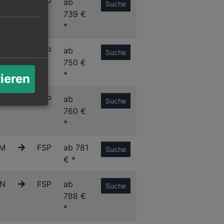
C
FSP
ab
Suche
739 €
*
C
FSP
ab
Suche
750 €
*
tieren
M
FSP
ab
Suche
760 €
*
M
FSP
ab 781
Suche
€ *
N
FSP
ab
Suche
788 €
*