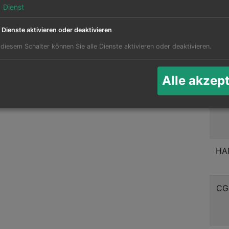
MU
1
Dienst
ndere Flughäfen in diversen Ländern werden auch
e Dienste aktivieren oder deaktivieren
 in Halifax.
 diesem Schalter können Sie alle Dienste aktivieren oder deaktivieren.
MU
ugziele ab St Pierre:
Alle akzep
HA
HA
CG