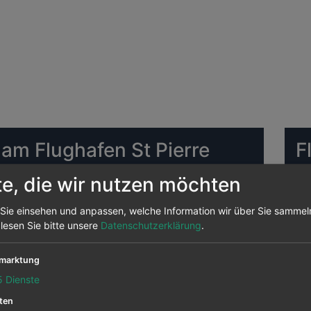
 am Flughafen St Pierre
F
te, die wir nutzen möchten
ghafen St Pierre Die meisten Ziele bedient Air St.
DU
on hier aus angeflogen, das sind 0 Prozent aller
Sie einsehen und anpassen, welche Information wir über Sie sammel
n Strecken.
 lesen Sie bitte unsere
Datenschutzerklärung
.
FR
St Pierre abfliegen sind
marktung
5
Dienste
ierre
ten