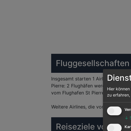
Fluggesellschaften
Diens
Insgesamt starten 1 Airlines vom Flu
Pierre: 2 Flughäfen werden von ihr v
Hier können 
vom Flughafen St Pierre abgehende
zu erfahren,
Weitere Airlines, die vom Flughafen 
Ver
↓
Reiseziele von St P
Kar