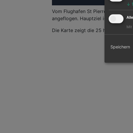
↓
Vom Flughafen St Pierre können 2 a
All
angeflogen. Hauptziel ist der Halifax
Mit
Die Karte zeigt die 25 häufigsten Fl
Speichern