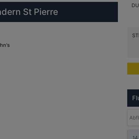
DU
dern St Pierre
ST
ohn's
Fl
Abf