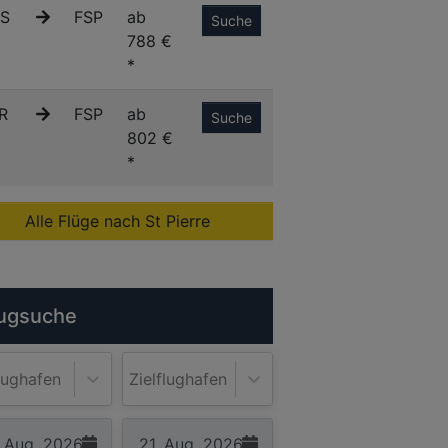
S
FSP
ab
Suche
788 €
*
R
FSP
ab
Suche
802 €
*
Alle Flüge nach St Pierre
ugsuche
lughafen
Zielflughafen