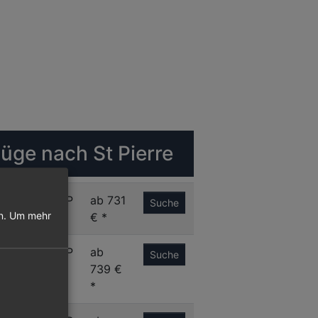
lüge nach St Pierre
S
FSP
ab 731
Suche
n.
Um mehr
€ *
A
FSP
ab
Suche
739 €
*