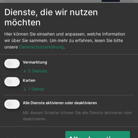
Dienste, die wir nutzen
FRA
HOF
ab 281 € *
Suche
möchten
FRA
HOF
ab 298 € *
Suche
Hier können Sie einsehen und anpassen, welche Information
wir über Sie sammeln.
Um mehr zu erfahren, lesen Sie bitte
unsere
Datenschutzerklärung
.
STR
HOF
ab 307 € *
Suche
Vermarktung
HAM
HOF
ab 312 € *
Suche
↓
5
Dienste
Karten
CGN
HOF
ab 346 € *
Suche
↓
1
Dienst
DUS
HOF
ab 366 € *
Suche
Alle Dienste aktivieren oder deaktivieren
Mit diesem Schalter können Sie alle Dienste aktivieren oder
HAM
HOF
ab 374 € *
Suche
deaktivieren.
HAM
HOF
ab 381 € *
Suche