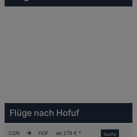
Flüge nach Hofuf
CGN
HOF
ab 279 € *
Suche