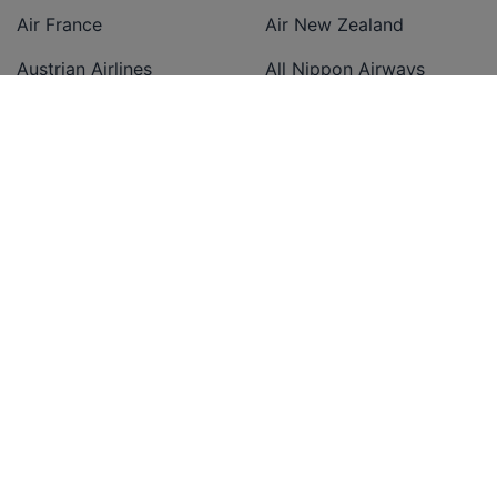
Air France
Air New Zealand
Austrian Airlines
All Nippon Airways
British Airways
American Airlines
Condor
Cathay Pacific Airways
Easyjet
Delta Airlines
Eurowings
Emirates
Finnair
Ethiopian Airlines
Iberia
Etihad Airways
KLM
Japan Airlines
Lufthansa
Oman Air
Norwegian Air Shuttle
Onur Air