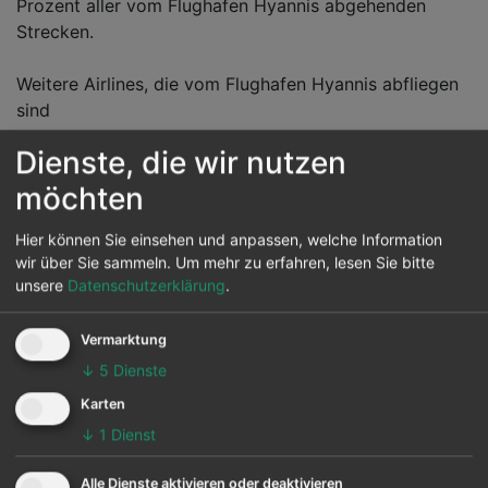
Prozent aller vom Flughafen Hyannis abgehenden
Strecken.
Weitere Airlines, die vom Flughafen Hyannis abfliegen
sind
Dienste, die wir nutzen
Reiseziele von Hyannis
möchten
Hier können Sie einsehen und anpassen, welche Information
Vom Flughafen Hyannis können 1 andere Flughäfen in
wir über Sie sammeln.
Um mehr zu erfahren, lesen Sie bitte
diversen Ländern werden auch angeflogen. Hauptziel
unsere
Datenschutzerklärung
.
ist der Nantucket in Nantucket.
Die Karte zeigt die 25 häufigsten Flugziele ab Hyannis:
Vermarktung
↓
5
Dienste
Karten
↓
1
Dienst
Alle Dienste aktivieren oder deaktivieren