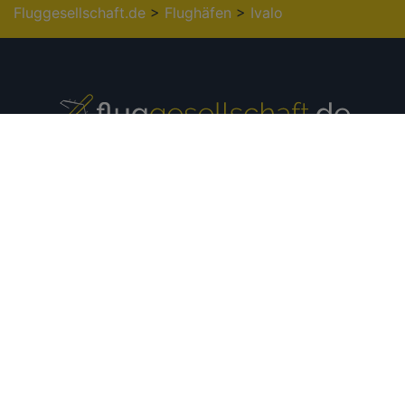
Fluggesellschaft.de
>
Flughäfen
>
Ivalo
Europäische
Internationale
Airlines
Airlines
Aer Lingus
Air China
Aeroflot
Air Asia
Air France
Air New Zealand