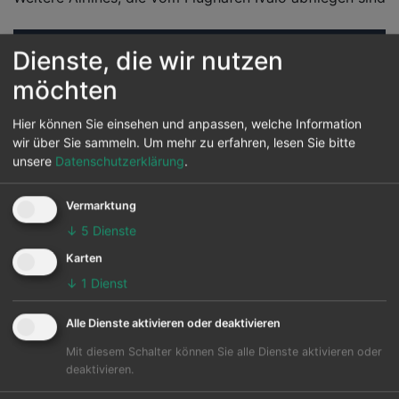
Reiseziele von Ivalo
Dienste, die wir nutzen
möchten
Vom Flughafen Ivalo können 1 andere Flughäfen in
Hier können Sie einsehen und anpassen, welche Information
diversen Ländern werden auch angeflogen. Hauptziel
wir über Sie sammeln.
Um mehr zu erfahren, lesen Sie bitte
ist der Helsinki in Helsinki.
unsere
Datenschutzerklärung
.
Die Karte zeigt die 25 häufigsten Flugziele ab Ivalo:
Vermarktung
↓
5
Dienste
Karten
↓
1
Dienst
Alle Dienste aktivieren oder deaktivieren
Mit diesem Schalter können Sie alle Dienste aktivieren oder
deaktivieren.