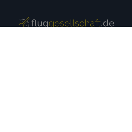
Europäische
Internationale
Airlines
Airlines
Aer Lingus
Air China
Aeroflot
Air Asia
Air France
Air New Zealand
Austrian Airlines
All Nippon Airways
British Airways
American Airlines