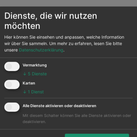
Weitere Airlines, die vom Flughafen Kimberley
Dienste, die wir nutzen
abfliegen sind
möchten
Reiseziele von Kimberley
Hier können Sie einsehen und anpassen, welche Information
wir über Sie sammeln.
Um mehr zu erfahren, lesen Sie bitte
unsere
Datenschutzerklärung
.
Vom Flughafen Kimberley können 2 andere Flughäfen
in diversen Ländern werden auch angeflogen.
Vermarktung
Hauptziel ist der Kapstadt in Kapstadt.
↓
5
Dienste
Die Karte zeigt die 25 häufigsten Flugziele ab
Karten
Kimberley:
↓
1
Dienst
Alle Dienste aktivieren oder deaktivieren
Mit diesem Schalter können Sie alle Dienste aktivieren oder
deaktivieren.