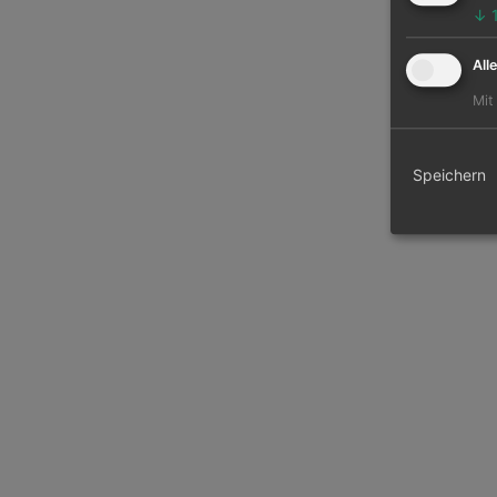
↓
All
Mit
Speichern