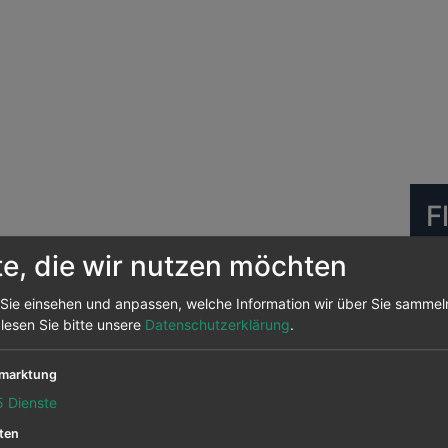
F
U
te, die wir nutzen möchten
Sie einsehen und anpassen, welche Information wir über Sie sammel
FR
 lesen Sie bitte unsere
Datenschutzerklärung
.
marktung
HA
5
Dienste
ten