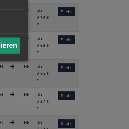
S
LBE
ab
Suche
238 €
*
S
LBE
ab
Suche
tieren
254 €
*
N
LBE
ab
Suche
255 €
*
M
LBE
ab
Suche
262 €
*
C
LBE
ab
Suche