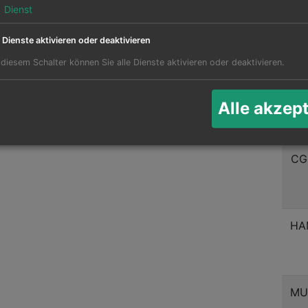
1
Dienst
DU
e Dienste aktivieren oder deaktivieren
 diesem Schalter können Sie alle Dienste aktivieren oder deaktivieren.
DU
Alle akzep
CG
HA
MU