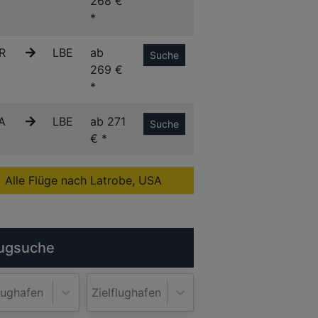
268 €
*
R
LBE
ab
Suche
269 €
*
A
LBE
ab 271
Suche
€ *
Alle Flüge nach Latrobe, USA
ugsuche
lughafen
Zielflughafen