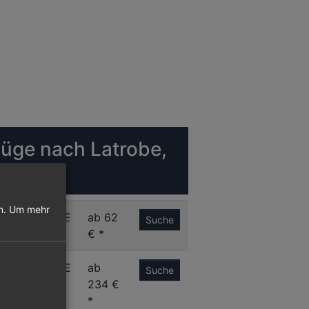
lüge nach Latrobe,
SA
n.
Um mehr
A
LBE
ab 62
Suche
€ *
M
LBE
ab
Suche
234 €
*