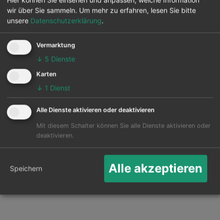
Flughäfen in diversen Ländern werden auch
wir über Sie sammeln.
Um mehr zu erfahren, lesen Sie bitte
angeflogen. Hauptziel ist der Portland Oregon in
unsere
Datenschutzerklärung
.
Portland.
Vermarktung
Die Karte zeigt die 25 häufigsten Flugziele ab Long
↓
5
Dienste
Beach:
Karten
↓
1
Dienst
Alle Dienste aktivieren oder deaktivieren
Mit diesem Schalter können Sie alle Dienste aktivieren oder
deaktivieren.
Alle akzeptieren
Speichern