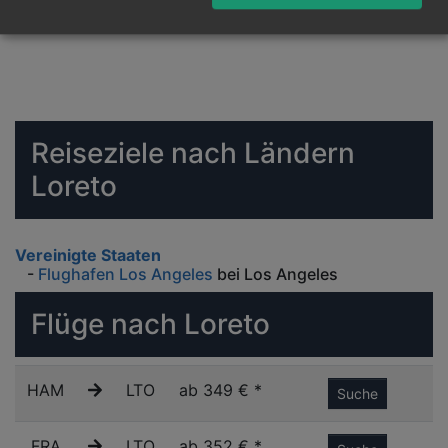
Reiseziele nach Ländern
Loreto
Vereinigte Staaten
-
Flughafen Los Angeles
bei Los Angeles
Flüge nach Loreto
HAM
LTO
ab 349 € *
Suche
FRA
LTO
ab 352 € *