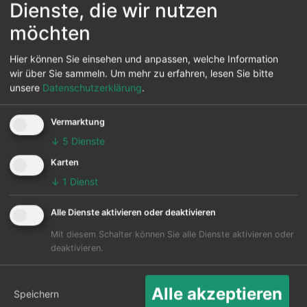
sind
Dienste, die wir nutzen
möchten
Reiseziele von Loreto
Hier können Sie einsehen und anpassen, welche Information
wir über Sie sammeln.
Um mehr zu erfahren, lesen Sie bitte
Vom Flughafen Loreto können 1 andere Flughäfen in
unsere
Datenschutzerklärung
.
diversen Ländern werden auch angeflogen. Hauptziel
ist der Los Angeles in Los Angeles.
Vermarktung
↓
5
Dienste
Die Karte zeigt die 25 häufigsten Flugziele ab Loreto:
Karten
↓
1
Dienst
Alle Dienste aktivieren oder deaktivieren
Mit diesem Schalter können Sie alle Dienste aktivieren oder
deaktivieren.
Alle akzeptieren
Speichern