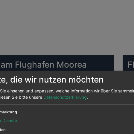
n am Flughafen Moorea
F
te, die wir nutzen möchten
ughafen Moorea Die meisten Ziele bedient Air
HA
on hier aus angeflogen, das sind 0 Prozent aller
Sie einsehen und anpassen, welche Information wir über Sie sammel
Strecken.
 lesen Sie bitte unsere
Datenschutzerklärung
.
 Moorea abfliegen sind
marktung
DU
5
Dienste
rea
ten