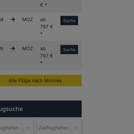
€ *
M
MOZ
ab
Suche
797 €
*
N
MOZ
ab
Suche
797 €
*
Alle Flüge nach Moorea
ugsuche
lughafen
Zielflughafen