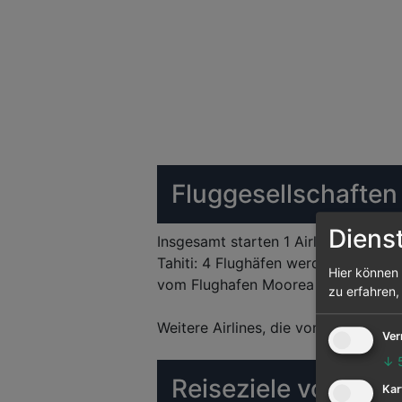
Fluggesellschafte
Diens
Insgesamt starten 1 Airlines vom Fl
Tahiti: 4 Flughäfen werden von ihr v
Hier können 
vom Flughafen Moorea abgehenden 
zu erfahren,
Weitere Airlines, die vom Flughafen
Ver
↓
Reiseziele von Moo
Kar