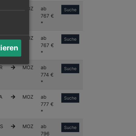
C
MOZ
ab
Suche
767 €
*
R
MOZ
ab
Suche
767 €
tieren
*
R
MOZ
ab
Suche
774 €
*
A
MOZ
ab
Suche
777 €
*
S
MOZ
ab
Suche
796