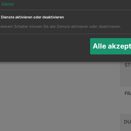
1
Dienst
MU
ere Flughäfen in diversen Ländern werden auch
e Dienste aktivieren oder deaktivieren
ora in Bora Bora.
 diesem Schalter können Sie alle Dienste aktivieren oder deaktivieren.
lugziele ab Moorea:
ST
Alle akzep
ST
FR
DU