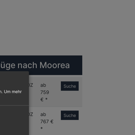
lüge nach Moorea
M
MOZ
ab
Suche
n.
Um mehr
759
€ *
S
MOZ
ab
Suche
767 €
*