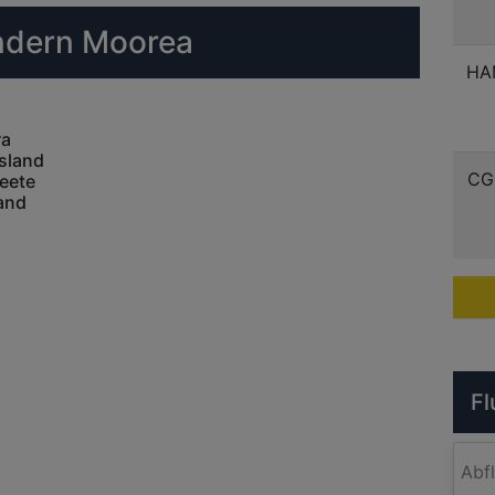
ändern Moorea
HA
ra
sland
CG
eete
land
Fl
Abf