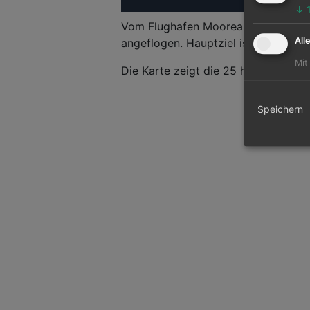
↓
Vom Flughafen Moorea können 4 and
All
angeflogen. Hauptziel ist der Bora B
Mit
Die Karte zeigt die 25 häufigsten F
Speichern