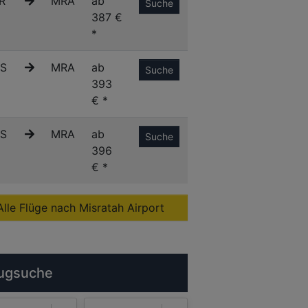
R
MRA
ab
Suche
387 €
*
S
MRA
ab
Suche
393
€ *
S
MRA
ab
Suche
396
€ *
Alle Flüge nach Misratah Airport
ugsuche