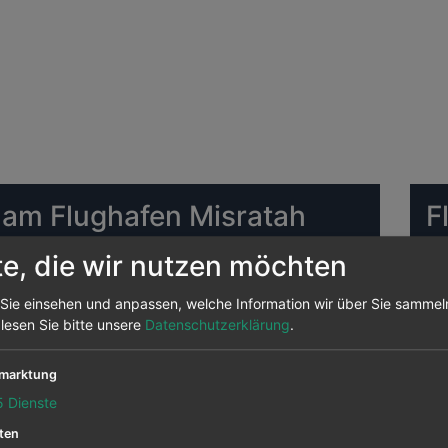
 am Flughafen Misratah
F
A
te, die wir nutzen möchten
ughafen Misratah Airport Die meisten Ziele bedient
Sie einsehen und anpassen, welche Information wir über Sie sammel
FR
erden von ihr von hier aus angeflogen, das sind 0
 lesen Sie bitte unsere
Datenschutzerklärung
.
ah Airport abgehenden Strecken.
marktung
Misratah Airport abfliegen sind
5
Dienste
HA
ten