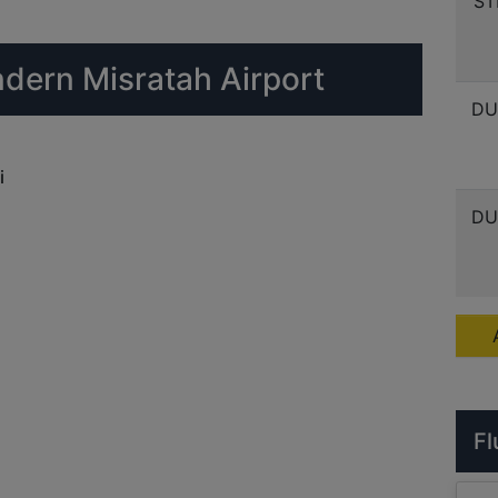
ST
ndern Misratah Airport
DU
i
DU
Fl