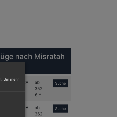
lüge nach Misratah
irport
n.
Um mehr
A
MRA
ab
Suche
352
€ *
M
MRA
ab
Suche
362