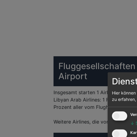
Fluggesellschaften
Airport
Diens
Insgesamt starten 1 Airlines vom Fl
Hier können 
Libyan Arab Airlines: 1 Flughäfen w
zu erfahren,
Prozent aller vom Flughafen Misrat
Ver
Weitere Airlines, die vom Flughafen 
↓
Kar