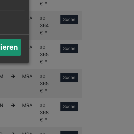
€ *
R
MRA
ab
Suche
364
€ *
tieren
C
MRA
ab
Suche
365
€ *
M
MRA
ab
Suche
365
€ *
N
MRA
ab
Suche
368
€ *