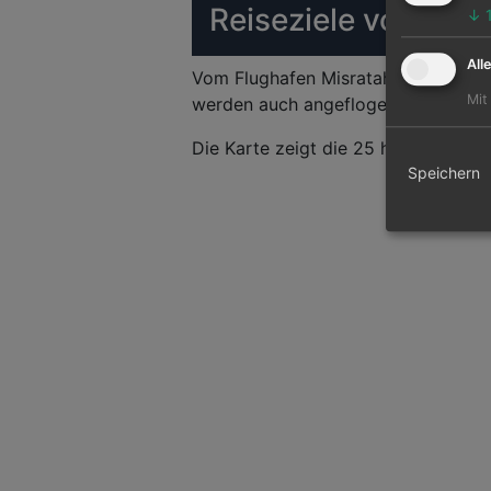
Reiseziele von Misr
↓
All
Vom Flughafen Misratah Airport kön
Mit
werden auch angeflogen. Hauptziel i
Die Karte zeigt die 25 häufigsten Fl
Speichern