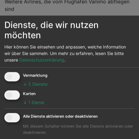
Weitere Airlines, die vom Flughafen Vanimo abfliegen
sind
Dienste, die wir nutzen
Reiseziele von Vanimo
möchten
Vom Flughafen Vanimo können 1 andere Flughäfen in
Hier können Sie einsehen und anpassen, welche Information
wir über Sie sammeln.
Um mehr zu erfahren, lesen Sie bitte
diversen Ländern werden auch angeflogen. Hauptziel
unsere
Datenschutzerklärung
.
ist der Wewak Intl in Wewak.
Die Karte zeigt die 25 häufigsten Flugziele ab Vanimo:
Vermarktung
↓
5
Dienste
Karten
↓
1
Dienst
Alle Dienste aktivieren oder deaktivieren
Mit diesem Schalter können Sie alle Dienste aktivieren oder
deaktivieren.