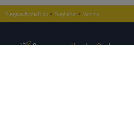
Fluggesellschaft.de
>
Flughäfen
>
Vanimo
Europäische
Internationale
Airlines
Airlines
Aer Lingus
Air China
Aeroflot
Air Asia
Air France
Air New Zealand