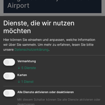
Airport
HAM
VPE
ab 385 € *
Dienste, die wir nutzen
Suche
möchten
DUS
VPE
ab 386 € *
Suche
Hier können Sie einsehen und anpassen, welche Information
wir über Sie sammeln.
Um mehr zu erfahren, lesen Sie bitte
STR
VPE
ab 387 € *
Suche
unsere
Datenschutzerklärung
.
MUC
VPE
ab 390 € *
Suche
Vermarktung
↓
5
Dienste
FRA
VPE
ab 390 € *
Suche
Karten
↓
1
Dienst
CGN
VPE
ab 394 € *
Suche
Alle Dienste aktivieren oder deaktivieren
DUS
VPE
ab 404 € *
Mit diesem Schalter können Sie alle Dienste aktivieren oder
Suche
deaktivieren.