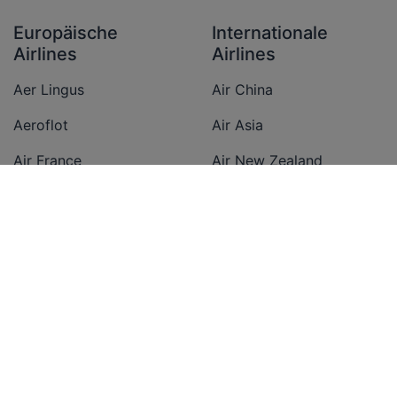
Europäische
Internationale
Airlines
Airlines
Aer Lingus
Air China
Aeroflot
Air Asia
Air France
Air New Zealand
Austrian Airlines
All Nippon Airways
British Airways
American Airlines
Condor
Cathay Pacific Airways
Easyjet
Delta Airlines
Eurowings
Emirates
Finnair
Ethiopian Airlines