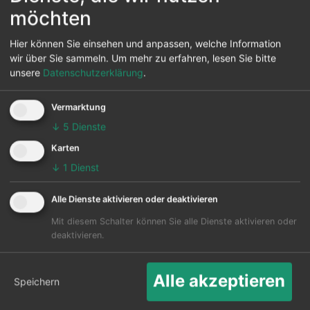
möchten
CGN
YAT
ab 692 € *
Suche
Hier können Sie einsehen und anpassen, welche Information
wir über Sie sammeln.
Um mehr zu erfahren, lesen Sie bitte
DUS
YAT
ab 713 € *
Suche
unsere
Datenschutzerklärung
.
CGN
YAT
ab 734 € *
Suche
Vermarktung
↓
5
Dienste
DUS
YAT
ab 746 € *
Suche
Karten
↓
1
Dienst
DUS
YAT
ab 749 € *
Suche
Alle Dienste aktivieren oder deaktivieren
HAM
YAT
ab 750 € *
Mit diesem Schalter können Sie alle Dienste aktivieren oder
Suche
deaktivieren.
STR
YAT
ab 756 € *
Suche
Alle akzeptieren
Speichern
HAM
YAT
ab 757 € *
Suche