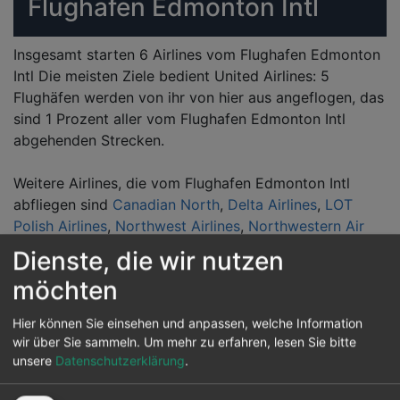
Flughafen Edmonton Intl
Insgesamt starten 6 Airlines vom Flughafen Edmonton
Intl Die meisten Ziele bedient United Airlines: 5
Flughäfen werden von ihr von hier aus angeflogen, das
sind 1 Prozent aller vom Flughafen Edmonton Intl
abgehenden Strecken.
Weitere Airlines, die vom Flughafen Edmonton Intl
abfliegen sind
Canadian North
,
Delta Airlines
,
LOT
Polish Airlines
,
Northwest Airlines
,
Northwestern Air
Dienste, die wir nutzen
Reiseziele von Edmonton Intl
möchten
Hier können Sie einsehen und anpassen, welche Information
Vom Flughafen Edmonton Intl können 13 andere
wir über Sie sammeln.
Um mehr zu erfahren, lesen Sie bitte
Flughäfen in diversen Ländern werden auch
unsere
Datenschutzerklärung
.
angeflogen. Hauptziel ist der Minneapolis in
Minneapolis.