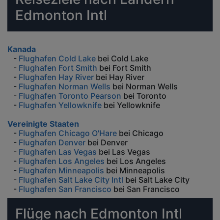
Edmonton Intl
Kanada
-
Flughafen Cold Lake
bei Cold Lake
-
Flughafen Fort Smith
bei Fort Smith
-
Flughafen Hay River
bei Hay River
-
Flughafen Norman Wells
bei Norman Wells
-
Flughafen Toronto Pearson
bei Toronto
-
Flughafen Yellowknife
bei Yellowknife
Vereinigte Staaten
-
Flughafen Chicago O'Hare
bei Chicago
-
Flughafen Denver
bei Denver
-
Flughafen Las Vegas
bei Las Vegas
-
Flughafen Los Angeles
bei Los Angeles
-
Flughafen Minneapolis
bei Minneapolis
-
Flughafen Salt Lake City Intl
bei Salt Lake City
-
Flughafen San Francisco
bei San Francisco
Flüge nach Edmonton Intl