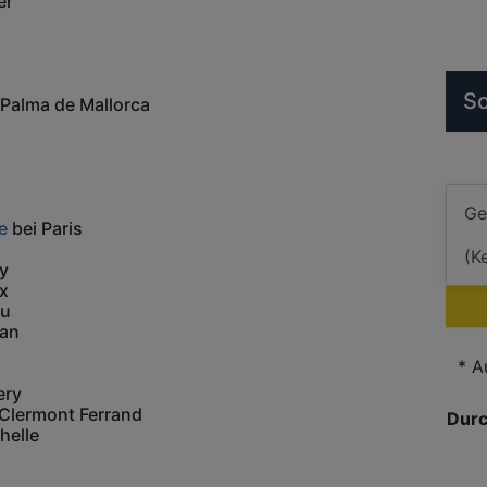
er
S
 Palma de Mallorca
e
bei Paris
ly
x
au
nan
* A
ery
Clermont Ferrand
Durc
helle