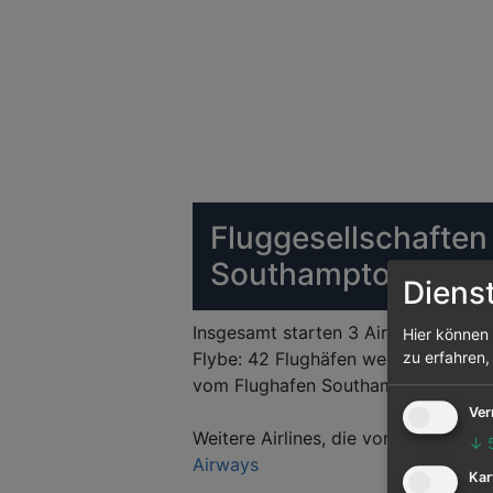
Fluggesellschaften
Southampton
Diens
Insgesamt starten 3 Airlines vom F
Hier können 
Flybe: 42 Flughäfen werden von ihr 
zu erfahren,
vom Flughafen Southampton abgeh
Ver
Weitere Airlines, die vom Flughafe
↓
Airways
Kar