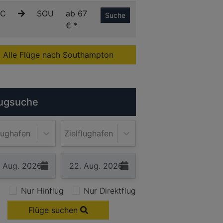
C
SOU
ab 67
Suche
€ *
Alle Flüge nach Southampton
ugsuche
lughafen
Zielflughafen
Nur Hinflug
Nur Direktflug
Flüge suchen