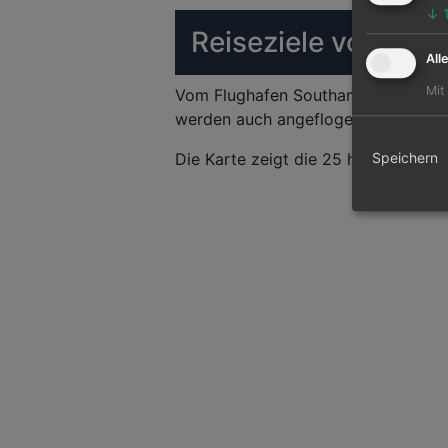
↓
Reiseziele von So
All
Mit
Vom Flughafen Southampton können 
werden auch angeflogen. Hauptziel 
Die Karte zeigt die 25 häufigsten F
Speichern