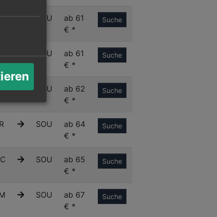
A
SOU
ab 61
Suche
€ *
N
SOU
ab 61
Suche
€ *
tieren
S
SOU
ab 62
Suche
€ *
R
SOU
ab 64
Suche
€ *
C
SOU
ab 65
Suche
€ *
M
SOU
ab 67
Suche
€ *