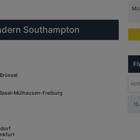
MU
ändern Southampton
Fl
Brüssel
Abf
Basel-Mülhausen-Freiburg
ldorf
nkfurt