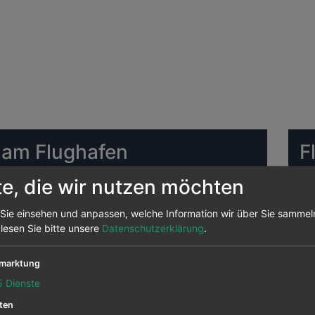
 am Flughafen
F
S
te, die wir nutzen möchten
lughafen Southampton Die meisten Ziele bedient
Sie einsehen und anpassen, welche Information wir über Sie sammel
HA
von hier aus angeflogen, das sind 20 Prozent aller
 lesen Sie bitte unsere
Datenschutzerklärung
.
enden Strecken.
marktung
n Southampton abfliegen sind
Air France
,
Eastern
5
Dienste
HA
ten