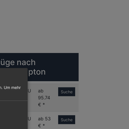
lüge nach
outhampton
n.
Um mehr
M
SOU
ab
Suche
95.74
€ *
M
SOU
ab 53
Suche
€ *