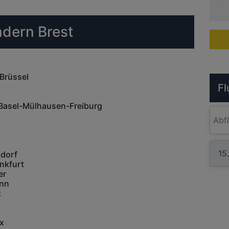
ndern Brest
Brüssel
Fl
Basel-Mülhausen-Freiburg
Abf
ldorf
nkfurt
er
onn
t
x