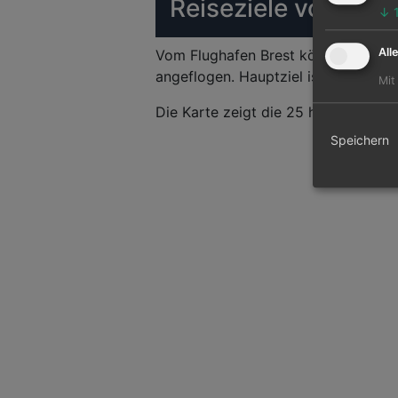
Reiseziele von Bres
↓
All
Vom Flughafen Brest können 17 and
angeflogen. Hauptziel ist der Paris C
Mit
Die Karte zeigt die 25 häufigsten Fl
Speichern