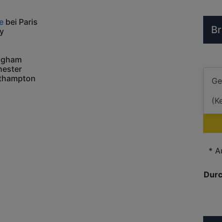
e
bei Paris
Br
ly
ingham
hester
thampton
* A
Durc