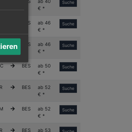
R
BES
ab 40
Suche
€ *
N
BES
ab 46
Suche
€ *
A
BES
ab 46
tieren
Suche
€ *
C
BES
ab 50
Suche
€ *
R
BES
ab 52
Suche
€ *
M
BES
ab 52
Suche
€ *
R
BES
ab 53
Suche