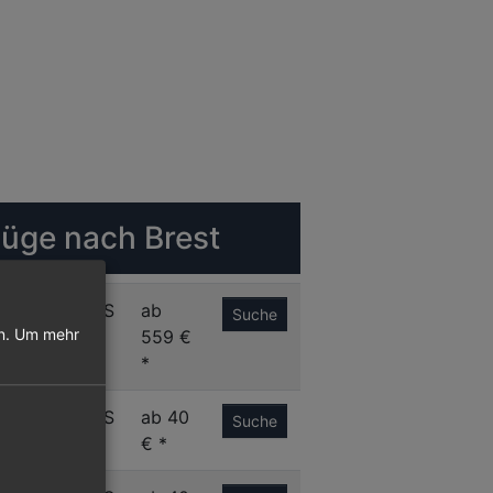
lüge nach Brest
N
BES
ab
Suche
n.
Um mehr
559 €
*
S
BES
ab 40
Suche
€ *