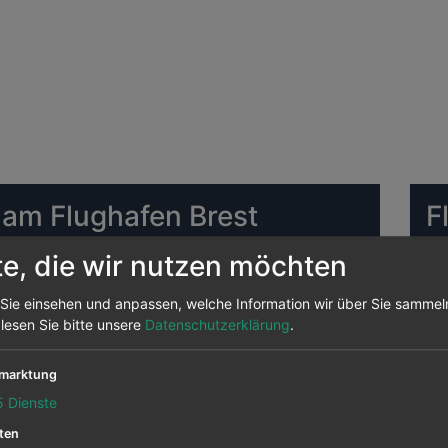
 am Flughafen Brest
F
te, die wir nutzen möchten
ughafen Brest Die meisten Ziele bedient Air
CG
von hier aus angeflogen, das sind 2 Prozent aller
Sie einsehen und anpassen, welche Information wir über Sie sammel
recken.
 lesen Sie bitte unsere
Datenschutzerklärung
.
 Brest abfliegen sind
Airlinair
,
Alitalia
,
Easyjet
,
marktung
DU
5
Dienste
ten