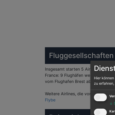
Fluggesellschaften
Diens
Insgesamt starten 5 Airlines vom Fl
France: 9 Flughäfen werden von ihr 
Hier können 
vom Flughafen Brest abgehenden St
zu erfahren,
Weitere Airlines, die vom Flughafen
Ver
Flybe
↓
Kar