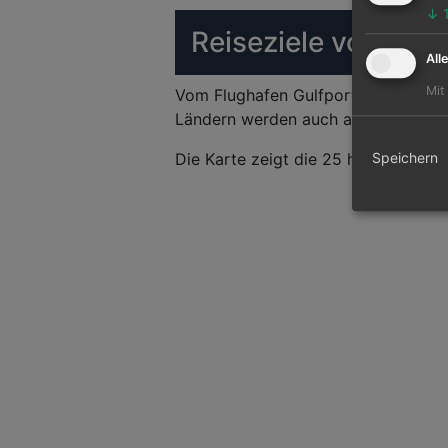
↓
Reiseziele von Gulf
All
Mit
Vom Flughafen Gulfport Biloxi Regi
Ländern werden auch angeflogen. Hau
Die Karte zeigt die 25 häufigsten Fl
Speichern