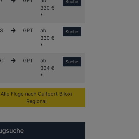
A
GPT
ab
Suche
330 €
*
S
GPT
ab
Suche
330 €
*
C
GPT
ab
Suche
334 €
*
Alle Flüge nach Gulfport Biloxi
Regional
ugsuche