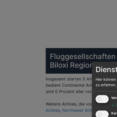
Fluggesellschaften
Biloxi Regional
Diens
Insgesamt starten 5 Airlines vom Fl
Hier können 
bedient Continental Airlines: 3 Flu
zu erfahren,
sind 0 Prozent aller vom Flughafen 
Ver
Weitere Airlines, die vom Flughafen 
↓
Airlines
,
Northwest Airlines
,
US Air
Kar