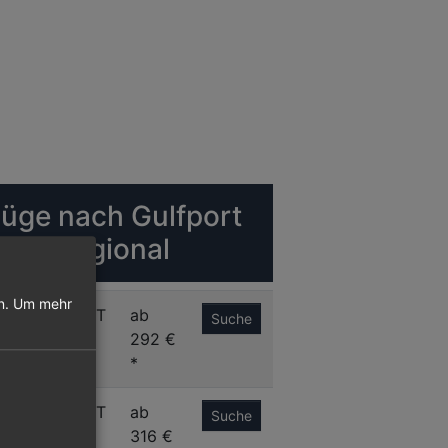
lüge nach Gulfport
iloxi Regional
n.
Um mehr
N
GPT
ab
Suche
292 €
*
R
GPT
ab
Suche
316 €