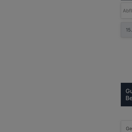
Abf
Gu
B