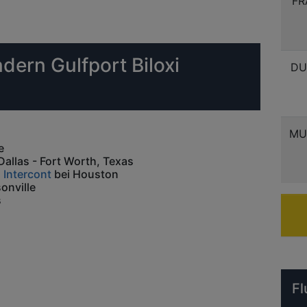
FR
dern Gulfport Biloxi
DU
MU
e
Dallas - Fort Worth, Texas
Intercont
bei Houston
onville
s
Fl