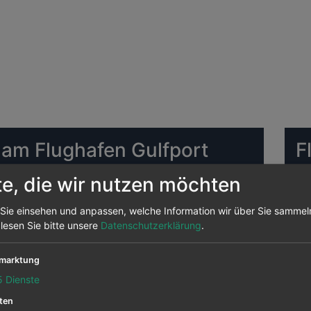
 am Flughafen Gulfport
F
B
te, die wir nutzen möchten
ughafen Gulfport Biloxi Regional Die meisten Ziele
Sie einsehen und anpassen, welche Information wir über Sie sammel
CG
ghäfen werden von ihr von hier aus angeflogen, das
 lesen Sie bitte unsere
Datenschutzerklärung
.
Gulfport Biloxi Regional abgehenden Strecken.
marktung
Gulfport Biloxi Regional abfliegen sind
American
5
Dienste
ST
ways
,
United Airlines
ten