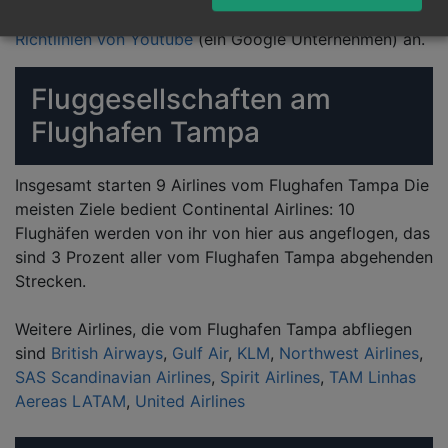
Button" spielst Du das Video ab und erkennst die
Richtlinien von Youtube
(ein Google Unternehmen) an.
Fluggesellschaften am
Flughafen Tampa
Insgesamt starten 9 Airlines vom Flughafen Tampa Die
meisten Ziele bedient Continental Airlines: 10
Flughäfen werden von ihr von hier aus angeflogen, das
sind 3 Prozent aller vom Flughafen Tampa abgehenden
Strecken.
Weitere Airlines, die vom Flughafen Tampa abfliegen
sind
British Airways
,
Gulf Air
,
KLM
,
Northwest Airlines
,
SAS Scandinavian Airlines
,
Spirit Airlines
,
TAM Linhas
Aereas LATAM
,
United Airlines