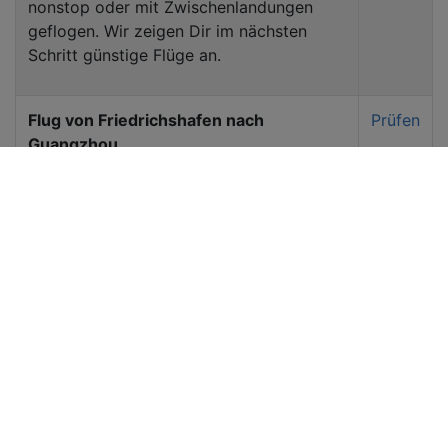
nonstop oder mit Zwischenlandungen
geflogen. Wir zeigen Dir im nächsten
Schritt günstige Flüge an.
Flug von Friedrichshafen nach
Prüfen
Guangzhou
Die Flugroute vom Flughafen
Friedrichshafen nach Guangzhou wird
unter anderem von nonstop oder mit
Zwischenlandungen geflogen. Wir zeigen
Dir im nächsten Schritt günstige Flüge an.
Flugsuche