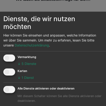
Sie suchen nach weiteren Infos zum Airport
Dienste, die wir nutzen
Guangzhou ? Dann finden Sie hier auch das Airport-
möchten
Profil von
Guangzhou (CAN)
Hier können Sie einsehen und anpassen, welche Information
Flugverbindungen zum
wir über Sie sammeln.
Um mehr zu erfahren, lesen Sie bitte
unsere
Datenschutzerklärung
.
Flughafen Guangzhou ab
deutschen Airports:
Vermarktung
↓
5
Dienste
Karten
Flug von Frankfurt Main nach
Prüfen
↓
1
Dienst
Guangzhou
Die Flugroute vom Flughafen Frankfurt
Alle Dienste aktivieren oder deaktivieren
Main nach Guangzhou wird unter
anderem von Air China Lufthansa China
Mit diesem Schalter können Sie alle Dienste aktivieren oder
deaktivieren.
Eastern Vietnam Airlines Korean Air