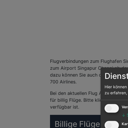
Flugverbindungen zum Flughafen Sin
zum Airport Singapur Changi ab deut
Diens
dazu können Sie auch die Flugsuche
700 Airlines.
Hier können 
Bei den aktuellen Flug Angeboten h
zu erfahren,
für billig Flüge. Bitte klicken Sie 
verfügbar ist.
Ver
↓
Billige Flüge (Matr
Kar