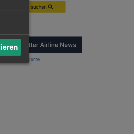
Flüge suchen
tuelle Twitter Airline News
tieren
ts by flugexperte