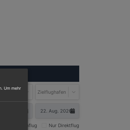
ugsuche
n.
Um mehr
lughafen
Zielflughafen
Nur Hinflug
Nur Direktflug