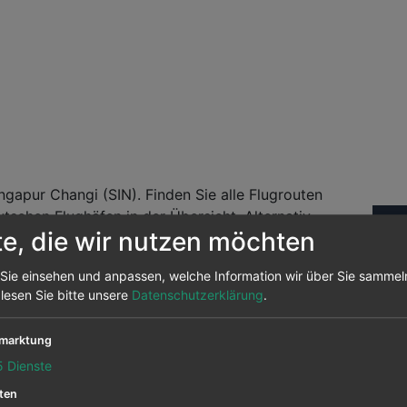
gapur Changi (SIN). Finden Sie alle Flugrouten
schen Flughäfen in der Übersicht. Alternativ
Fl
te, die wir nutzen möchten
 nutzen. Wir vergleichen die Flugpreise von über
Sie einsehen und anpassen, welche Information wir über Sie sammel
Abf
andelt es sich um Daten aus unserem Preisarchiv
 lesen Sie bitte unsere
Datenschutzerklärung
.
nochmals auf prüfen um sehen, ob der Flug noch
marktung
5
Dienste
ix) nach Singapur Changi
ten