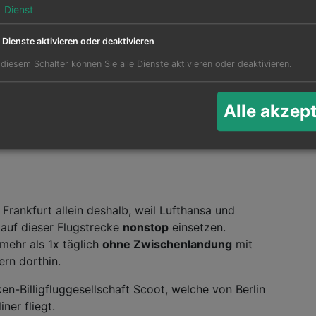
1
Dienst
e Dienste aktivieren oder deaktivieren
 diesem Schalter können Sie alle Dienste aktivieren oder deaktivieren.
 Singapur, u.a. von
Ak
Alle akzep
Twee
Frankfurt allein deshalb, weil Lufthansa und
 auf dieser Flugstrecke
nonstop
einsetzen.
mehr als 1x täglich
ohne Zwischenlandung
mit
ern dorthin.
en-Billigfluggesellschaft Scoot, welche von Berlin
er fliegt.