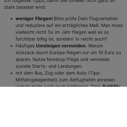
ich folgende Tipps, damit die Umwelt nicht ganz so
stark belastet wird:
weniger Fliegen!
Bitte prüfe Dein Flugverhalten
und reduziere auf ein erträgliches Maß. Man muss
vielleicht nicht 5x im Jahr fliegen weil es so
furchtbar billig ist, sondern 1x reicht auch?
Häufiges
Umsteigen vermeiden
. Warum
zickzack durch Europa fliegen nur um 10 Euro zu
sparen. Nutze Nonstop-Flüge und vermeide
zuviele Starts- und Landungen.
mit dem Bus, Zug oder dem Auto (Tipp:
Mitfahrgelegenheit) zum Abflughafen anreisen
und da nicht auch noch hinfliegen. Tipp:
Rail&Fly
Tarif nutzen oder Bundesland-Bahntickets
kombinieren.
Vor Ort im Urlaubsland
keinen
klimaschädlichen
Touristen-Unsinn machen
, wie z.B. Jetski
fahren.