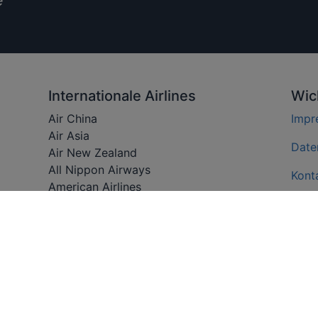
Internationale Airlines
Wic
Air China
Impr
Air Asia
Date
Air New Zealand
All Nippon Airways
Kont
American Airlines
Cathay Pacific Airways
News
Delta Airlines
Luft
Emirates
Ethiopian Airlines
Coro
Etihad Airways
Japan Airlines
Luftf
Oman Air
Yout