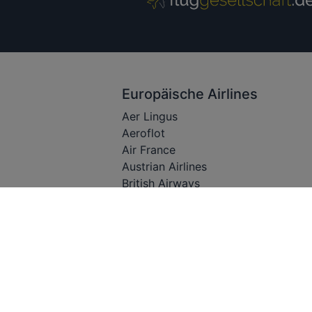
Europäische Airlines
Aer Lingus
Aeroflot
Air France
Austrian Airlines
British Airways
Condor
Easyjet
Eurowings
Finnair
Iberia
KLM
Lufthansa