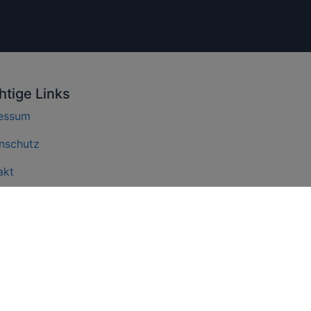
htige Links
essum
nschutz
akt
letter (kostenlos)
verkehr & Klimawandel
navirus & Fliegen
ahrt Blog
ube Kanal