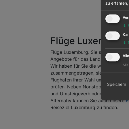
zu erfahren,
Ver
↓
Kar
Flüge Luxemburg
↓
Flüge Luxemburg. Sie suchen nach S
All
Angebote für das Land Luxemburg. B
Mit
Wir haben für Sie die wichtigsten 
zusammengetragen, siehe weiter unt
Flughafen Ihrer Wahl um mögliche 
Speichern
prüfen. Neben Nonstop Verbindung
und Umsteigeverbindungen mit mög
Alternativ können Sie auch unsere
F
Reiseziel Luxemburg zu finden.