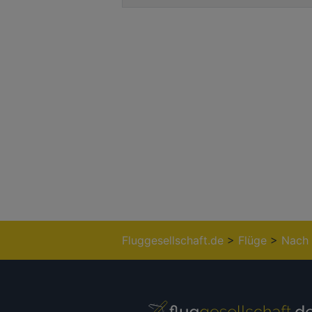
Fluggesellschaft.de
>
Flüge
>
Nach 