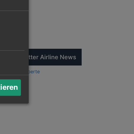
tuelle Twitter Airline News
ts by flugexperte
tieren