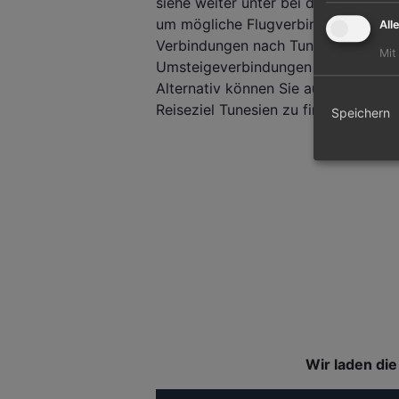
siehe weiter unter bei den Flugverb
um mögliche Flugverbindungen ab I
All
Verbindungen nach Tunesien werden
Mit
Umsteigeverbindungen mit möglich
Alternativ können Sie auch unsere
F
Reiseziel Tunesien zu finden.
Speichern
Wir laden die 