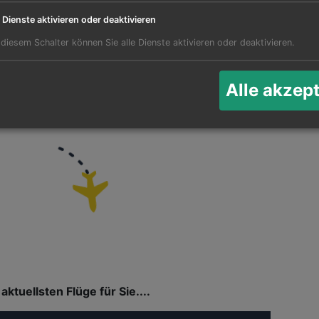
indungen. Klicken Sie auf den Flughafen Ihrer Wahl
hrem Heimatflughafen zu prüfen. Neben Nonstop
e Dienste aktivieren oder deaktivieren
 Ihnen auch Flugrouten und
 diesem Schalter können Sie alle Dienste aktivieren oder deaktivieren.
st wenigen Zwischenlandungen angezeigt.
lugsuche
nutzen, um die billigsten Flüge zum
Alle akzep
aktuellsten Flüge für Sie....