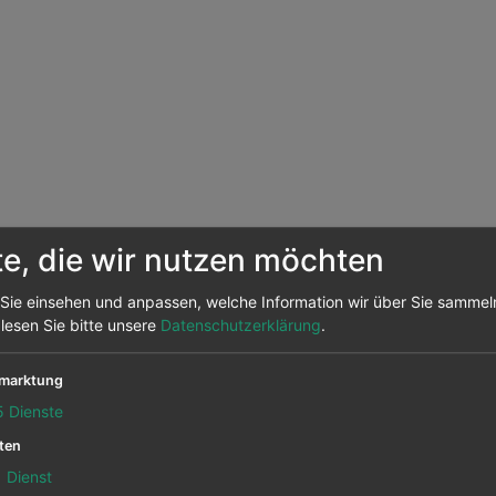
te, die wir nutzen möchten
Sie einsehen und anpassen, welche Information wir über Sie sammel
 lesen Sie bitte unsere
Datenschutzerklärung
.
marktung
5
Dienste
reckenverbindungen oder aktuelle Flug Angebote
Ak
llschaft.de haben Sie den Überblick. Wir haben für
ten
g ab deutschen Flughäfen zusammengetragen,
1
Dienst
Twee