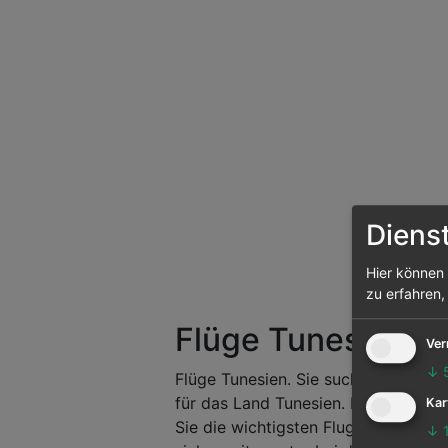
Diens
Hier können 
zu erfahren,
Flüge Tunesien
Ver
↓
Flüge Tunesien. Sie suchen nach St
für das Land Tunesien. Bei Fluggese
Kar
Sie die wichtigsten Flugverbindun
↓