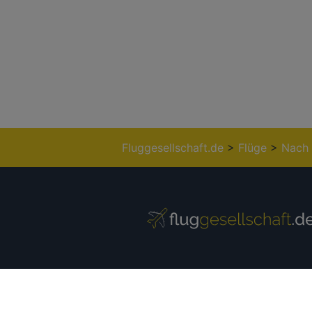
Fluggesellschaft.de
>
Flüge
>
Nach 