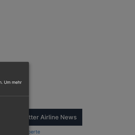
n.
Um mehr
tuelle Twitter Airline News
ts by flugexperte