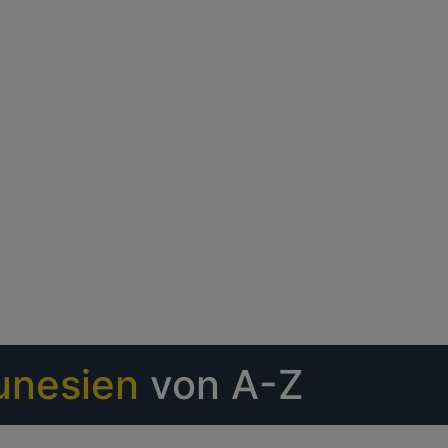
unesien
von A-Z