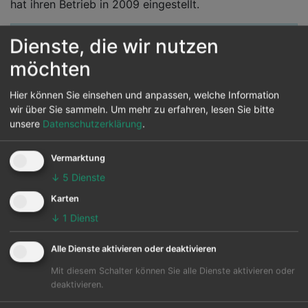
hat ihren Betrieb in 2009 eingestellt.
Indochina Airlines gilt als
Billigflieger
Dienste, die wir nutzen
möchten
Flugsuche
Hier können Sie einsehen und anpassen, welche Information
wir über Sie sammeln.
Um mehr zu erfahren, lesen Sie bitte
unsere
Datenschutzerklärung
.
Abflughafen
Vermarktung
Zielflughafen
↓
5
Dienste
Karten
↓
1
Dienst
Alle Dienste aktivieren oder deaktivieren
Mit diesem Schalter können Sie alle Dienste aktivieren oder
deaktivieren.
Nur Hinflug
Nur Direktflug