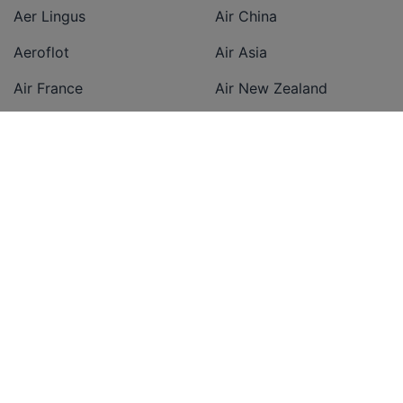
Aer Lingus
Air China
Aeroflot
Air Asia
Air France
Air New Zealand
Austrian Airlines
All Nippon Airways
British Airways
American Airlines
Condor
Cathay Pacific Airways
Easyjet
Delta Airlines
Eurowings
Emirates
Finnair
Ethiopian Airlines
Iberia
Etihad Airways
KLM
Japan Airlines