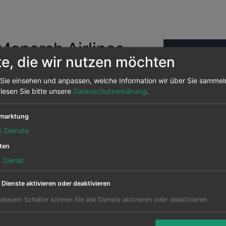
Monarch Airlines
Flugsuche
te, die wir nutzen möchten
iger Carrier der britischen
von Pauschalreisen bot die Airline die
Sie einsehen und anpassen, welche Information wir über Sie sammel
Abflughafen
 lesen Sie bitte unsere
Datenschutzerklärung
.
ie Flieger von Monarch oft auf den
hen Charterfluggesellschaften Air
t werden. Im Sommer bot Monarch
marktung
ham, London-Gatwick oder Manchester
5
Dienste
ypern an. Damit kam sie auf nahezu 25
ten
 die "Insel der Götter".
1
Dienst
len Geschäft im Charterflugbereich
e Dienste aktivieren oder deaktivieren
rhöht die Fluggesellschaft die Anzahl
 Wechsel wurde in 2014 noch einmal
 diesem Schalter können Sie alle Dienste aktivieren oder deaktivieren.
en von Deutschland nach London und
Monarch Ai