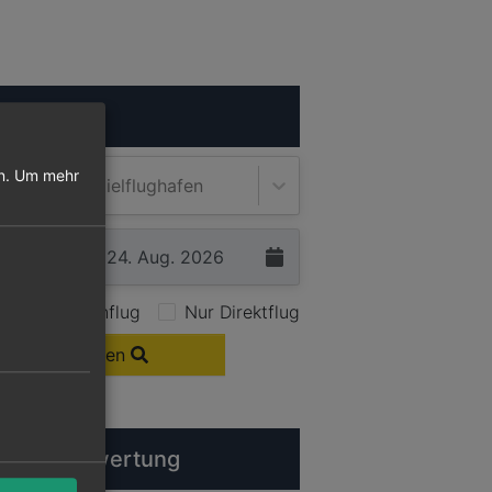
n.
Um mehr
Zielflughafen
Nur Hinflug
Nur Direktflug
Flüge suchen
rlines Bewertung