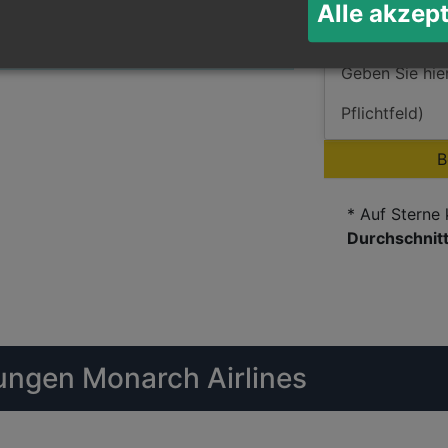
Alle akzep
ger
B
* Auf Sterne
Durchschnit
ngen Monarch Airlines