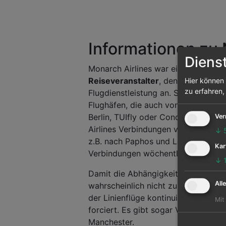
Informationen zu 
Diens
Monarch Airlines war einst ein
wicht
Reiseveranstalter
, denn im Rahmen 
Hier können 
zu erfahren,
Flugdienstleistung an. So sah man d
Flughäfen, die auch von den deutsc
Berlin, TUIfly oder Condor bedien
Ver
Airlines Verbindungen von Birming
↓
z.B. nach Paphos und Larnaca auf Z
Kar
Verbindungen wöchentlich alleine auf
↓
Damit die Abhängigkeit vom saisona
All
wahrscheinlich nicht zu groß wird, e
der Linienflüge kontinuierlich. Der
Mit
forciert. Es gibt sogar Verbindung
Manchester.