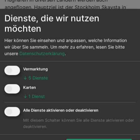
angeflogen. Hauptziel ist der Stockholm Skavsta in
Stockholm Skavsta.
Dienste, die wir nutzen
möchten
Die Karte zeigt die 25 häufigsten Flugziele ab Lamezia
Terme:
Hier können Sie einsehen und anpassen, welche Information
wir über Sie sammeln.
Um mehr zu erfahren, lesen Sie bitte
unsere
Datenschutzerklärung
.
Vermarktung
↓
5
Dienste
Karten
↓
1
Dienst
Alle Dienste aktivieren oder deaktivieren
Mit diesem Schalter können Sie alle Dienste aktivieren oder
deaktivieren.