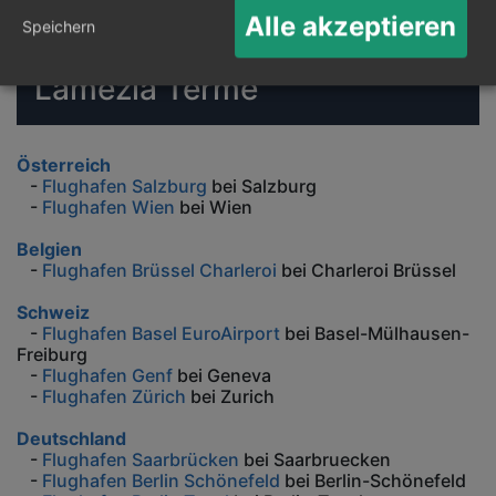
Alle akzeptieren
Speichern
Reiseziele nach Ländern
Lamezia Terme
Österreich
-
Flughafen Salzburg
bei Salzburg
-
Flughafen Wien
bei Wien
Belgien
-
Flughafen Brüssel Charleroi
bei Charleroi Brüssel
Schweiz
-
Flughafen Basel EuroAirport
bei Basel-Mülhausen-
Freiburg
-
Flughafen Genf
bei Geneva
-
Flughafen Zürich
bei Zurich
Deutschland
-
Flughafen Saarbrücken
bei Saarbruecken
-
Flughafen Berlin Schönefeld
bei Berlin-Schönefeld