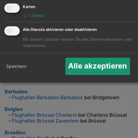
Karten
↓
1
Dienst
Alle Dienste aktivieren oder deaktivieren
Reiseziele nach Ländern
Mit diesem Schalter können Sie alle Dienste aktivieren oder
Turin
deaktivieren.
Alle akzeptieren
Speichern
Österreich
-
Flughafen Graz
bei Graz
-
Flughafen Wien
bei Wien
Barbados
-
Flughafen Barbados Barbados
bei Bridgetown
Belgien
-
Flughafen Brüssel Charleroi
bei Charleroi Brüssel
-
Flughafen Brüssel Zaventem
bei Brüssel
Brasilien