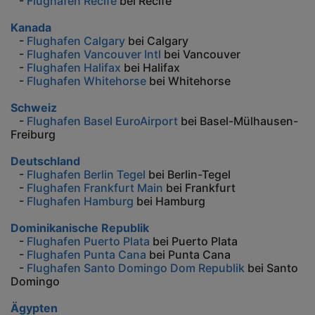
-
Flughafen Recife
bei Recife
Kanada
-
Flughafen Calgary
bei Calgary
-
Flughafen Vancouver Intl
bei Vancouver
-
Flughafen Halifax
bei Halifax
-
Flughafen Whitehorse
bei Whitehorse
Schweiz
-
Flughafen Basel EuroAirport
bei Basel-Mülhausen-
Freiburg
Deutschland
-
Flughafen Berlin Tegel
bei Berlin-Tegel
-
Flughafen Frankfurt Main
bei Frankfurt
-
Flughafen Hamburg
bei Hamburg
Dominikanische Republik
-
Flughafen Puerto Plata
bei Puerto Plata
-
Flughafen Punta Cana
bei Punta Cana
-
Flughafen Santo Domingo Dom Republik
bei Santo
Domingo
Ägypten