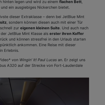
ch hinten legen und wird zu einem
flachen Bett
,
 und ein ausgiebiges Nickerchen bietet.
sivste dieser Extraklasse – denn bei JetBlue Mint
sitz
, sondern können diesen auch mit einer Tür
zschnell zur
eigenen kleinen Suite
. Und auch nach
er JetBlue Mint Klasse als
erster ihren Koffer
ück und können stressfrei in den Urlaub starten
pünktlich ankommen. Eine Reise mit dieser
n Erlebnis.
 Video* von
Wingin’ It! Paul Lucas
an. Er zeigt uns
irbus A320 auf der Strecke von Fort-Lauderdale