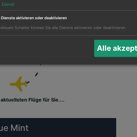
bote für JetBlue Airways
1
Dienst
e Dienste aktivieren oder deaktivieren
 diesem Schalter können Sie alle Dienste aktivieren oder deaktivieren.
Ak
Alle akzep
Twee
aktuellsten Flüge für Sie....
ue Mint