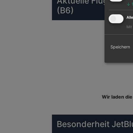
Aktuelle Flug-Ange
↓
(B6)
All
Mit
Speichern
Wir laden die 
Besonderheit JetBl