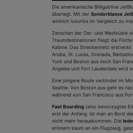
Die amerikanische Billigairline Jet
überlegt. Mit der
Sonderklasse Jet
wirklich luxuriös im Vergleich zu 
Zwischen der Ost- und Westküste d
Traumdestinationen fliegt die Flott
Kabine. Das Streckennetz erstreckt 
Aruba, St. Lucas, Grenada, Barbado
York und Boston aus noch San Fran
Angeles und Fort Lauderdale wird v
Eine jüngere Route verbindet im M
Seattle. Von Boston aus geht es na
während von San Francisco aus Fort
Fast Boarding
(also bevorzugtes Ein
erst der Anfang. Ist man an Bord d
nicht mehr herauskommen. Die
led
erinnern kaum an ein Flugzeug, gesch