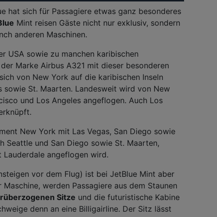
Blue hat sich für Passagiere etwas ganz besonderes
Blue
Mint reisen Gäste nicht nur exklusiv, sondern
manch anderen Maschinen.
er USA sowie zu manchen karibischen
e der Marke Airbus A321 mit dieser besonderen
sich von New York auf die karibischen Inseln
s sowie St. Maarten. Landesweit wird von New
cisco und Los Angeles angeflogen. Auch Los
erknüpft.
oment New York mit Las Vegas, San Diego sowie
ch Seattle und San Diego sowie St. Maarten,
 Lauderdale angeflogen wird.
steigen vor dem Flug) ist bei JetBlue Mint aber
er Maschine, werden Passagiere aus dem Staunen
erüberzogenen Sitze
und die futuristische Kabine
weige denn an eine Billigairline. Der Sitz lässt