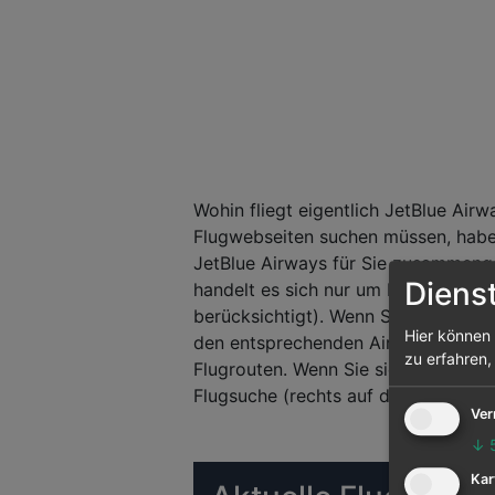
Wohin fliegt eigentlich JetBlue Airw
Flugwebseiten suchen müssen, habe
JetBlue Airways für Sie zusammenge
Diens
handelt es sich nur um Nonstop-Ve
berücksichtigt). Wenn Sie eine Flugv
Hier können 
den entsprechenden Airport. So gela
zu erfahren,
Flugrouten. Wenn Sie sich nicht dur
Flugsuche (rechts auf der Seite). Vie
Ver
↓
Kar