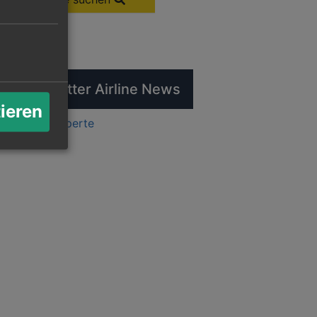
tuelle Twitter Airline News
tieren
ts by flugexperte