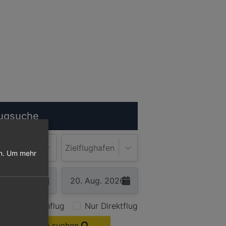
ugsuche
lughafen
Zielflughafen
n.
Um mehr
Nur Hinflug
Nur Direktflug
Flüge suchen