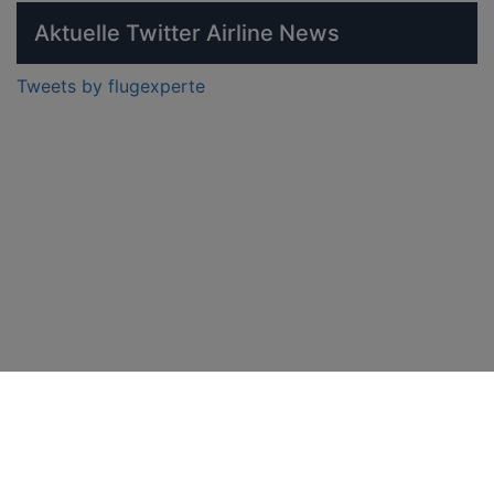
Aktuelle Twitter Airline News
Tweets by flugexperte
Fluggesellschaft.de
>
Flüge
>
Nach Ländern
>
Europa