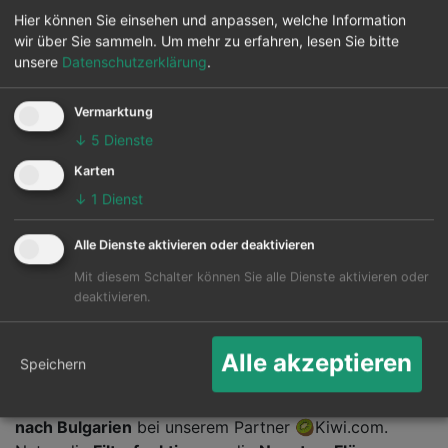
Hier können Sie einsehen und anpassen, welche Information
wir über Sie sammeln.
Um mehr zu erfahren, lesen Sie bitte
unsere
Datenschutzerklärung
.
Vermarktung
↓
5
Dienste
Karten
↓
1
Dienst
Alle Dienste aktivieren oder deaktivieren
Wir laden die aktuellsten Flüge für Sie....
Mit diesem Schalter können Sie alle Dienste aktivieren oder
deaktivieren.
Flüge Deutschland nach
Bulgarien
Alle akzeptieren
Speichern
Klick hier auf die Karte für Flüge von Deutschland
nach Bulgarien
bei unserem Partner 🥝Kiwi.com.