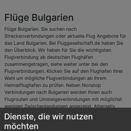
Flüge Bulgarien
Flüge Bulgarien. Sie suchen nach
Streckenverbindungen oder aktuelle Flug Angebote für
das Land Bulgarien. Bei Fluggesellschaft.de haben Sie
den Überblick. Wir haben für Sie die wichtigsten
Flugverbindung ab deutschen Flughäfen
zusammengetragen, siehe weiter unter bei den
Flugverbindungen. Klicken Sie auf den Flughafen Ihrer
Wahl um mögliche Flugverbindungen ab Ihrem
Heimatflughafen zu prüfen. Neben Nonstop
Verbindungen nach Bulgarien werden Ihnen auch
Flugrouten und Umsteigeverbindungen mit möglichst
wenigen Zwischenlandungen angezeigt. Alternativ
können Sie auch unsere
Flugsuche
nutzen, um die
Dienste, die wir nutzen
billigsten Flüge zum Reiseziel Bulgarien zu finden.
möchten