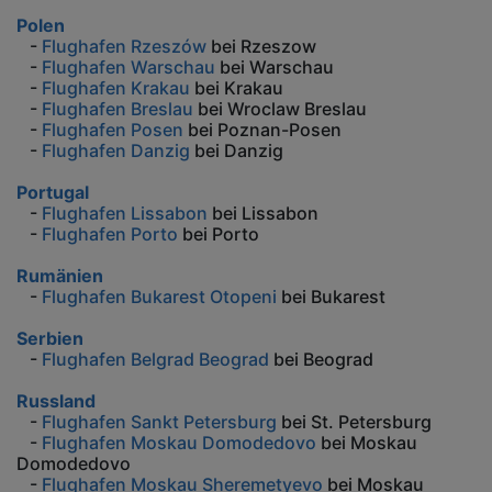
Polen
-
Flughafen Rzeszów
bei Rzeszow
-
Flughafen Warschau
bei Warschau
-
Flughafen Krakau
bei Krakau
-
Flughafen Breslau
bei Wroclaw Breslau
-
Flughafen Posen
bei Poznan-Posen
-
Flughafen Danzig
bei Danzig
Portugal
-
Flughafen Lissabon
bei Lissabon
-
Flughafen Porto
bei Porto
Rumänien
-
Flughafen Bukarest Otopeni
bei Bukarest
Serbien
-
Flughafen Belgrad Beograd
bei Beograd
Russland
-
Flughafen Sankt Petersburg
bei St. Petersburg
-
Flughafen Moskau Domodedovo
bei Moskau
Domodedovo
-
Flughafen Moskau Sheremetyevo
bei Moskau