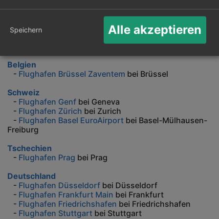
Österreich
-
Flughafen Graz
bei Graz
-
Flughafen Innsbruck
bei Innsbruck
Alle akzeptieren
Speichern
-
Flughafen Wien
bei Wien
-
Flughafen Linz
bei Linz
Belgien
-
Flughafen Brüssel Zaventem
bei Brüssel
Schweiz
-
Flughafen Genf
bei Geneva
-
Flughafen Zürich
bei Zurich
-
Flughafen Basel EuroAirport
bei Basel-Mülhausen-
Freiburg
Tschechien
-
Flughafen Prag
bei Prag
Deutschland
-
Flughafen Düsseldorf
bei Düsseldorf
-
Flughafen Frankfurt Main
bei Frankfurt
-
Flughafen Friedrichshafen
bei Friedrichshafen
-
Flughafen Stuttgart
bei Stuttgart