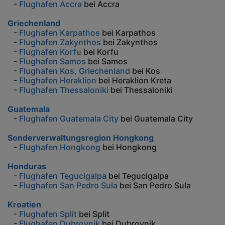
-
Flughafen Accra
bei Accra
Griechenland
-
Flughafen Karpathos
bei Karpathos
-
Flughafen Zakynthos
bei Zakynthos
-
Flughafen Korfu
bei Korfu
-
Flughafen Samos
bei Samos
-
Flughafen Kos, Griechenland
bei Kos
-
Flughafen Heraklion
bei Heraklion Kreta
-
Flughafen Thessaloniki
bei Thessaloniki
Guatemala
-
Flughafen Guatemala City
bei Guatemala City
Sonderverwaltungsregion Hongkong
-
Flughafen Hongkong
bei Hongkong
Honduras
-
Flughafen Tegucigalpa
bei Tegucigalpa
-
Flughafen San Pedro Sula
bei San Pedro Sula
Kroatien
-
Flughafen Split
bei Split
-
Flughafen Dubrovnik
bei Dubrovnik