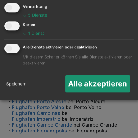
Bulgarien
Vermarktung
-
Flughafen Sofia
bei Sofia
-
Flughafen Burgas
bei Burgas Sonnenstrand
↓
5
Dienste
Karten
Bahrain
-
Flughafen Bahrain
bei Bahrain
↓
1
Dienst
Bolivien
Alle Dienste aktivieren oder deaktivieren
-
Flughafen Santa Cruz Bolivien Viru Viru
bei Santa
Cruz
Mit diesem Schalter können Sie alle Dienste aktivieren oder
deaktivieren.
Brasilien
-
Flughafen Rio de Janeiro Galeão GIG
bei Rio De
Janeiro Galeão
Alle akzeptieren
-
Flughafen Goiania
bei Goiania
Speichern
-
Flughafen Brasilia
bei Brasilia
-
Flughafen Salvador de Bahia
bei Salvador
-
Flughafen Porto Alegre
bei Porto Alegre
-
Flughafen Porto Velho
bei Porto Velho
-
Flughafen Campinas
bei
-
Flughafen Imperatriz
bei Imperatriz
-
Flughafen Campo Grande
bei Campo Grande
-
Flughafen Florianopolis
bei Florianopolis