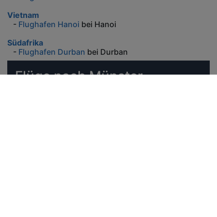
Vietnam
-
Flughafen Hanoi
bei Hanoi
Südafrika
-
Flughafen Durban
bei Durban
Flüge nach Münster
STR
FMO
ab 332.87 € *
Suche
MUC
FMO
ab 581.75 € *
Suche
DUS
FMO
ab 38 € *
Suche
FRA
FMO
ab 38 € *
Suche
STR
FMO
ab 38 € *