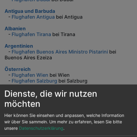
Antigua und Barbuda
-
Flughafen Antigua
bei Antigua
Albanien
-
Flughafen Tirana
bei Tirana
Argentinien
-
Flughafen Buenos Aires Ministro Pistarini
bei
Buenos Aires Ezeiza
Österreich
-
Flughafen Wien
bei Wien
-
Flughafen Salzburg
bei Salzburg
Dienste, die wir nutzen
Australien
-
Flughafen Adelaide
bei Adelaide
möchten
-
Flughafen Brisbane
bei Brisbane
-
Flughafen Canberra
bei Canberra
Hier können Sie einsehen und anpassen, welche Information
Barbados
wir über Sie sammeln.
Um mehr zu erfahren, lesen Sie bitte
-
Flughafen Barbados Barbados
bei Bridgetown
unsere
Datenschutzerklärung
.