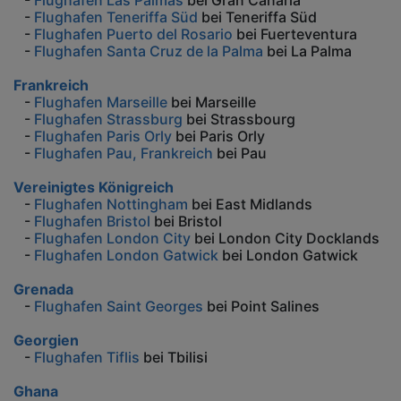
-
Flughafen Las Palmas
bei Gran Canaria
-
Flughafen Teneriffa Süd
bei Teneriffa Süd
-
Flughafen Puerto del Rosario
bei Fuerteventura
-
Flughafen Santa Cruz de la Palma
bei La Palma
Frankreich
-
Flughafen Marseille
bei Marseille
-
Flughafen Strassburg
bei Strassbourg
-
Flughafen Paris Orly
bei Paris Orly
-
Flughafen Pau, Frankreich
bei Pau
Vereinigtes Königreich
-
Flughafen Nottingham
bei East Midlands
-
Flughafen Bristol
bei Bristol
-
Flughafen London City
bei London City Docklands
-
Flughafen London Gatwick
bei London Gatwick
Grenada
-
Flughafen Saint Georges
bei Point Salines
Georgien
-
Flughafen Tiflis
bei Tbilisi
Ghana